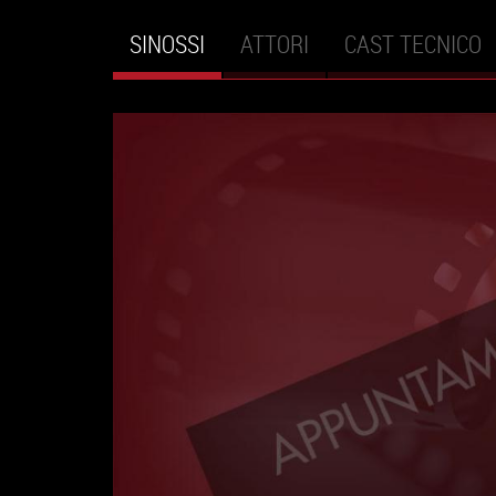
SINOSSI
(SCHEDA
ATTORI
CAST TECNICO
Schede primarie
ATTIVA)