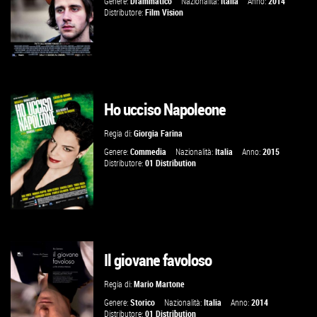
Genere:
Drammatico
Nazionalità:
Italia
Anno:
2014
Distributore:
Film Vision
Ho ucciso Napoleone
VAI ALLA SCHEDA
Regia di:
Giorgia Farina
Genere:
Commedia
Nazionalità:
Italia
Anno:
2015
Distributore:
01 Distribution
Il giovane favoloso
GUARDA IL TRAILER
Regia di:
Mario Martone
VAI ALLA SCHEDA
Genere:
Storico
Nazionalità:
Italia
Anno:
2014
Distributore:
01 Distribution