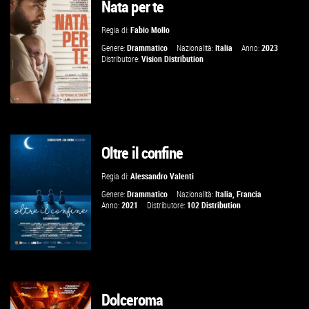
Nata per te
GUARDA IL TRAILER
Regia di:
Fabio Mollo
VAI ALLA SCHEDA
Genere:
Drammatico
Nazionalità:
Italia
Anno:
2023
Distributore:
Vision Distribution
Oltre il confine
GUARDA IL TRAILER
Regia di:
Alessandro Valenti
VAI ALLA SCHEDA
Genere:
Drammatico
Nazionalità:
Italia
,
Francia
Anno:
2021
Distributore:
102 Distribution
Dolceroma
GUARDA IL TRAILER