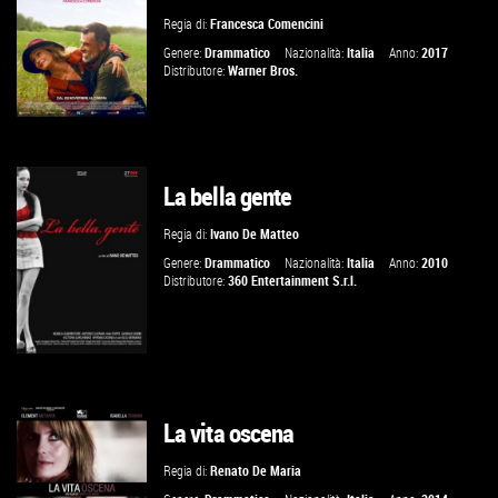
VAI ALLA SCHEDA
Regia di:
Francesca Comencini
Genere:
Drammatico
Nazionalità:
Italia
Anno:
2017
Distributore:
Warner Bros.
La bella gente
GUARDA IL TRAILER
Regia di:
Ivano De Matteo
VAI ALLA SCHEDA
Genere:
Drammatico
Nazionalità:
Italia
Anno:
2010
Distributore:
360 Entertainment S.r.l.
La vita oscena
GUARDA IL TRAILER
Regia di:
Renato De Maria
VAI ALLA SCHEDA