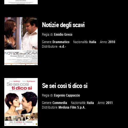
Notizie degli scavi
VAI ALLA SCHEDA
Regia di:
Emidio Greco
Genere:
Drammatico
Nazionalità:
Italia
Anno:
2010
Distributore:
-n.d.-
Se sei così ti dico si
VAI ALLA SCHEDA
Regia di:
Eugenio Cappuccio
Genere:
Commedia
Nazionalità:
Italia
Anno:
2011
Distributore:
Medusa Film S.p.A.