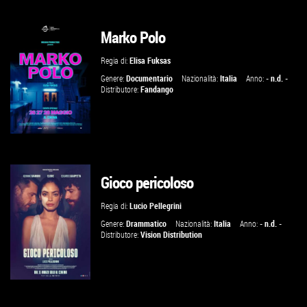
Marko Polo
GUARDA IL TRAILER
Regia di:
Elisa Fuksas
VAI ALLA SCHEDA
Genere:
Documentario
Nazionalità:
Italia
Anno:
- n.d. -
Distributore:
Fandango
Gioco pericoloso
GUARDA IL TRAILER
Regia di:
Lucio Pellegrini
VAI ALLA SCHEDA
Genere:
Drammatico
Nazionalità:
Italia
Anno:
- n.d. -
Distributore:
Vision Distribution