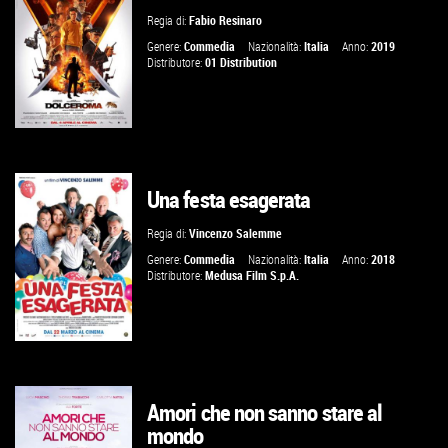
Regia di:
Fabio Resinaro
VAI ALLA SCHEDA
Genere:
Commedia
Nazionalità:
Italia
Anno:
2019
Distributore:
01 Distribution
Una festa esagerata
GUARDA IL TRAILER
Regia di:
Vincenzo Salemme
VAI ALLA SCHEDA
Genere:
Commedia
Nazionalità:
Italia
Anno:
2018
Distributore:
Medusa Film S.p.A.
Amori che non sanno stare al
GUARDA IL TRAILER
mondo