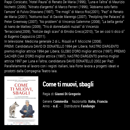
Pappi Corsicato; "Hotel Paura" di Renato De Maria (1996); "Luna e l’altra" di Maurizio
Nichetti (2006); "Nitrato d’argento" di Marco Ferreri (1996); "Abbiamo solo fatto
l’amore" di Fulvio Ottaviano (1997); "Tre mogli" di Marco Risi(2001); "Paz!" di Renato
de Maria (2001); "Notturno bus" di Davide Marengo (2007); "Peolpling the Palaces" di
Peter Greenway (2007); "No problem" di Vincenzo Salemme (2008); "La bella gente"
di Ivano de Matteo (2009); "Tris di donne&abiti nuziali" di Vincenzo
Terracciano(2009), "Notizie dagli scavi" di Emidio Greco(2010), "Se sei così ti dico sì"
di Eugenio Cappuccio (2011).
In televisione: Medicina generale 2 di L. Risuoli e F. Miccichè (2008).
PREMI: Candidatura DAVID DI DONATELLO 1994 per Libera; NASTRO D’ARGENTO
premio miglior attrice 1994 per Libera; GLOBO D’ORO miglior attrice (1997); PREMIO
SACHER CIAK D’ORO miglior attrice (1997); NASTRO D’ARGENTO premio miglior
attrice 1997 per Luna e l’altra; candidatura DAVID DONATELLO 2002 per Paz!.
Parallelamente al lavoro con i registi italiani, Iaia Forte lavora a progetti ideati e
prodotti dalla Compagnia Teatro Iaia.
Come ti muovi, sbagli
Regia di:
Gianni Di Gregorio
Genere:
Commedia
Nazionalità:
Italia
,
Francia
Anno:
- n.d. -
Distributore:
Fandango