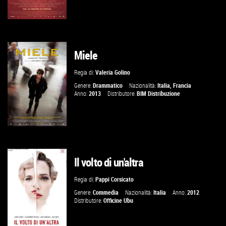
Miele
VAI ALLA SCHEDA
Regia di:
Valeria Golino
Genere:
Drammatico
Nazionalità:
Italia
,
Francia
Anno:
2013
Distributore:
BIM Distribuzione
Il volto di un'altra
VAI ALLA SCHEDA
Regia di:
Pappi Corsicato
Genere:
Commedia
Nazionalità:
Italia
Anno:
2012
Distributore:
Officine Ubu