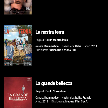
La nostra terra
VAI ALLA SCHEDA
Regia di:
Giulio Manfredonia
Genere:
Drammatico
Nazionalità:
Italia
Anno:
2014
Distributore:
Visionaria
e
Videa-CDE
La grande bellezza
VAI ALLA SCHEDA
Regia di:
Paolo Sorrentino
Genere:
Drammatico
Nazionalità:
Italia
,
Francia
Anno:
2013
Distributore:
Medusa Film S.p.A.