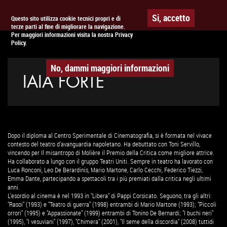
Togg
APPUNTAMENTO AL
CINEMA
Si, accetto
Questo sito utilizza cookie tecnici propri e di
terze parti al fine di migliorare la navigazione.
navig
Per maggiori informazioni visita la nostra Privacy
Policy.
No, dammi maggiori informazioni
IAIA FORTE
Dopo il diploma al Centro Sperimentale di Cinematografia, si è formata nel vivace
contesto del teatro d’avanguardia napoletano. Ha debuttato con Toni Servillo,
vincendo per Il misantropo di Molière il Premio della Critica come migliore attrice.
Ha collaborato a lungo con il gruppo Teatri Uniti. Sempre in teatro ha lavorato con
Luca Ronconi, Leo De Berardinis, Mario Martone, Carlo Cecchi, Federico Tiezzi,
Emma Dante, partecipando a spettacoli tra i più premiati dalla critica negli ultimi
anni.
L’esordio al cinema è nel 1993 in "Libera" di Pappi Corsicato. Seguono, tra gli altri:
"Rasoi" (1993) e "Teatro di guerra" (1998) entrambi di Mario Martone (1993); "Piccoli
orrori" (1995) e "Appassionate" (1999) entrambi di Tonino De Bernardi; "I buchi neri"
(1995), "I vesuviani" (1997), "Chimera" (2001), "Il seme della discordia" (2008) tuttidi