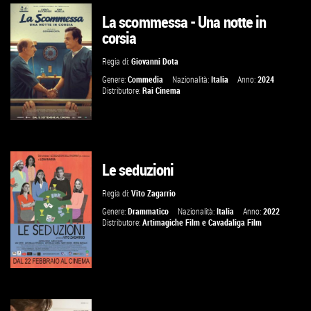
La scommessa - Una notte in
GUARDA IL TRAILER
corsia
VAI ALLA SCHEDA
Regia di:
Giovanni Dota
Genere:
Commedia
Nazionalità:
Italia
Anno:
2024
Distributore:
Rai Cinema
Le seduzioni
GUARDA IL TRAILER
Regia di:
Vito Zagarrio
VAI ALLA SCHEDA
Genere:
Drammatico
Nazionalità:
Italia
Anno:
2022
Distributore:
Artimagiche Film
e
Cavadaliga Film