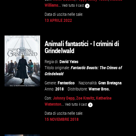
Williams
...
Vedi tutto il cast
GUARDA IL TRAILER
Data di uscita nelle sale:
13 APRILE 2022
VAI ALLA SCHEDA
Animali fantastici - I crimini di
Grindelwald
Regia di:
David Yates
Titolo originale:
Fantastic Beasts: The Crimes of
Grindelwald
Genere:
Fantastico
Nazionalità:
Gran Bretagna
Anno:
2018
Distributore:
Warner Bros.
Con:
Johnny Depp
,
Zoe Kravitz
,
Katherine
Waterston
...
Vedi tutto il cast
GUARDA IL TRAILER
Data di uscita nelle sale:
15 NOVEMBRE 2018
VAI ALLA SCHEDA