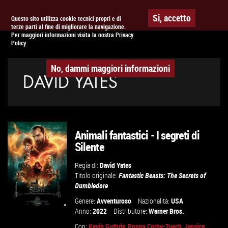
Togg
APPUNTAMENTO AL
CINEMA
Si, accetto
Questo sito utilizza cookie tecnici propri e di
terze parti al fine di migliorare la navigazione.
navig
Per maggiori informazioni visita la nostra Privacy
Policy.
No, dammi maggiori informazioni
DAVID YATES
Animali fantastici - I segreti di
Silente
Regia di:
David Yates
Titolo originale:
Fantastic Beasts: The Secrets of
Dumbledore
Genere:
Avventuroso
Nazionalità:
USA
Anno:
2022
Distributore:
Warner Bros.
Con:
Kevin Guthrie
,
Poppy Corby-Tuech
,
Jessica