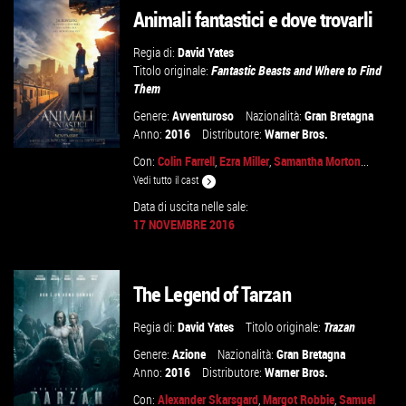
Animali fantastici e dove trovarli
Regia di:
David Yates
Titolo originale:
Fantastic Beasts and Where to Find
Them
Genere:
Avventuroso
Nazionalità:
Gran Bretagna
Anno:
2016
Distributore:
Warner Bros.
Con:
Colin Farrell
,
Ezra Miller
,
Samantha Morton
...
Vedi tutto il cast
Data di uscita nelle sale:
GUARDA IL TRAILER
17 NOVEMBRE 2016
VAI ALLA SCHEDA
The Legend of Tarzan
Regia di:
David Yates
Titolo originale:
Trazan
Genere:
Azione
Nazionalità:
Gran Bretagna
Anno:
2016
Distributore:
Warner Bros.
Con:
Alexander Skarsgard
,
Margot Robbie
,
Samuel