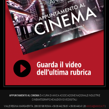
APPUNTAMENTO AL CINEMA
È A CURA DI ANICA ASSOCIAZIONE NAZIONALE INDUSTRIE
CINEMATOGRAFICHE AUDIOVISIVE DIGITALI
VIALE REGINA MARGHERITA, 286 00198 ROMA +39 06 442.59.61 +39 06 440.41.28
ANICA@ANICA.IT
|