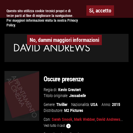
Togg
APPUNTAMENTO AL
CINEMA
Si, accetto
Questo sito utilizza cookie tecnici propri e di
terze parti al fine di migliorare la navigazione.
navig
Per maggiori informazioni visita la nostra Privacy
Policy.
No, dammi maggiori informazioni
DAVID ANDREWS
Oscure presenze
Regia di:
Kevin Greutert
Titolo originale:
Jessabelle
Genere:
Thriller
Nazionalità:
USA
Anno:
2015
Distributore:
M2 Pictures
Con:
Sarah Snook
,
Mark Webber
,
David Andrews
...
Vedi tutto il cast