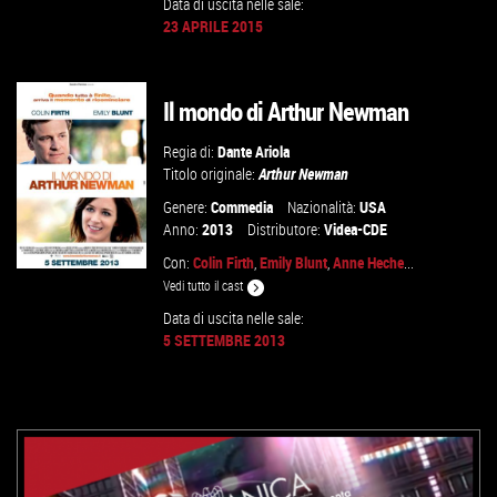
Data di uscita nelle sale:
23 APRILE 2015
VAI ALLA SCHEDA
Il mondo di Arthur Newman
Regia di:
Dante Ariola
Titolo originale:
Arthur Newman
Genere:
Commedia
Nazionalità:
USA
Anno:
2013
Distributore:
Videa-CDE
Con:
Colin Firth
,
Emily Blunt
,
Anne Heche
...
Vedi tutto il cast
Data di uscita nelle sale:
5 SETTEMBRE 2013
VAI ALLA SCHEDA