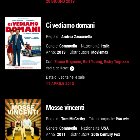
20 GIUGNO 2019
GUARDA IL TRAILER
Ci vediamo domani
VAI ALLA SCHEDA
Regia di:
Andrea Zaccariello
Genere:
Commedia
Nazionalità:
Italia
Anno:
2013
Distributore:
Moviemax
Con:
Enrico Brignano
,
Burt Young
,
Ricky Tognazzi
...
Vedi tutto il cast
Data di uscita nelle sale:
11 APRILE 2013
VAI ALLA SCHEDA
Mosse vincenti
Regia di:
Tom McCarthy
Titolo originale:
Win win
Genere:
Commedia
Nazionalità:
USA
Anno:
2011
Distributore:
20th Century Fox