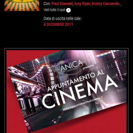
Con:
Paul Giamatti
,
Amy Ryan
,
Bobby Cannavale
...
Vedi tutto il cast
Data di uscita nelle sale:
9 DICEMBRE 2011
VAI ALLA SCHEDA