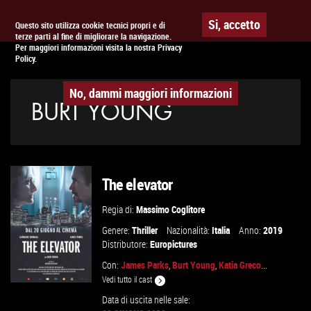
Togg
APPUNTAMENTO AL
CINEMA
Si, accetto
Questo sito utilizza cookie tecnici propri e di
terze parti al fine di migliorare la navigazione.
navig
Per maggiori informazioni visita la nostra Privacy
Policy.
No, dammi maggiori informazioni
BURT YOUNG
The elevator
Regia di:
Massimo Coglitore
Genere:
Thriller
Nazionalità:
Italia
Anno:
2019
Distributore:
Europictures
Con:
James Parks
,
Burt Young
,
Katia Greco
...
Vedi tutto il cast
Data di uscita nelle sale: