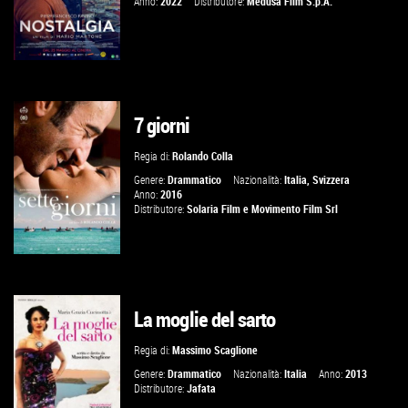
Anno:
2022
Distributore:
Medusa Film S.p.A.
7 giorni
GUARDA IL TRAILER
Regia di:
Rolando Colla
VAI ALLA SCHEDA
Genere:
Drammatico
Nazionalità:
Italia
,
Svizzera
Anno:
2016
Distributore:
Solaria Film
e
Movimento Film Srl
La moglie del sarto
VAI ALLA SCHEDA
Regia di:
Massimo Scaglione
Genere:
Drammatico
Nazionalità:
Italia
Anno:
2013
Distributore:
Jafata