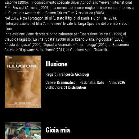
Essonne (2006), il riconoscimento speciale Silver Apricot allo Yerevan International
Film Festival (Armenia, 2007) e la nomination come miglior attrice non protagonista
ai Chlotrudis Awards della Boston Critics Film Association (2008).
Nel 2012, è tra i protagonisti di "È stato il figlio" di Daniele Ciprì. Nel 2014,
l'interpretazione nel film "Anime nere" le vale la Targa Speciale del premio Efebo
d'oro.
In televisione viene ricordata principalmente per "Operazione Odissea" (1999) di
Claudio Fragasso, "La vita rubata" (2008) di Graziano Diana, "Agrodolce" (2008),
"L'isola del gusto" (2009), "Squadra Antimafia - Palermo oggi" (2010) di Beniamino
Catena e "Il giovane Montalbano" (2011) di Gianluca Maria Tavarelli.
Illusione
Regia di:
Francesca Archibugi
Genere:
Drammatico
Nazionalità:
Italia
Anno:
2026
Distributore:
01 Distribution
Gioia mia
GUARDA IL TRAILER