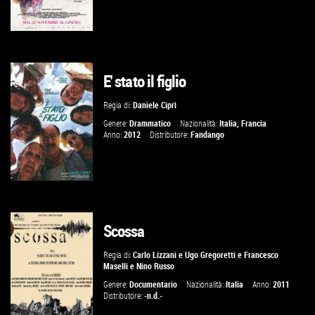
E' stato il figlio
VAI ALLA SCHEDA
Regia di:
Daniele Ciprì
Genere:
Drammatico
Nazionalità:
Italia
,
Francia
Anno:
2012
Distributore:
Fandango
Scossa
VAI ALLA SCHEDA
Regia di:
Carlo Lizzani
e
Ugo Gregoretti
e
Francesco
Maselli
e
Nino Russo
Genere:
Documentario
Nazionalità:
Italia
Anno:
2011
Distributore:
-n.d.-