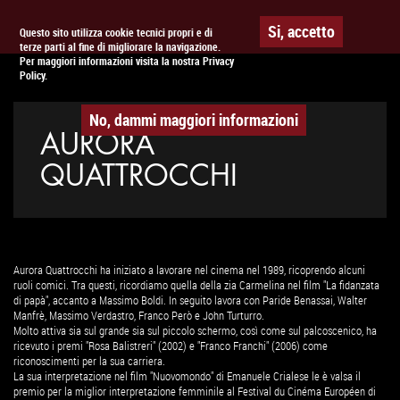
Togg
APPUNTAMENTO AL
CINEMA
Si, accetto
Questo sito utilizza cookie tecnici propri e di
terze parti al fine di migliorare la navigazione.
navig
Per maggiori informazioni visita la nostra Privacy
Policy.
No, dammi maggiori informazioni
AURORA
QUATTROCCHI
Aurora Quattrocchi ha iniziato a lavorare nel cinema nel 1989, ricoprendo alcuni
ruoli comici. Tra questi, ricordiamo quella della zia Carmelina nel film "La fidanzata
di papà", accanto a Massimo Boldi. In seguito lavora con Paride Benassai, Walter
Manfrè, Massimo Verdastro, Franco Però e John Turturro.
Molto attiva sia sul grande sia sul piccolo schermo, così come sul palcoscenico, ha
ricevuto i premi "Rosa Balistreri" (2002) e "Franco Franchi" (2006) come
riconoscimenti per la sua carriera.
La sua interpretazione nel film "Nuovomondo" di Emanuele Crialese le è valsa il
premio per la miglior interpretazione femminile al Festival du Cinéma Européen di