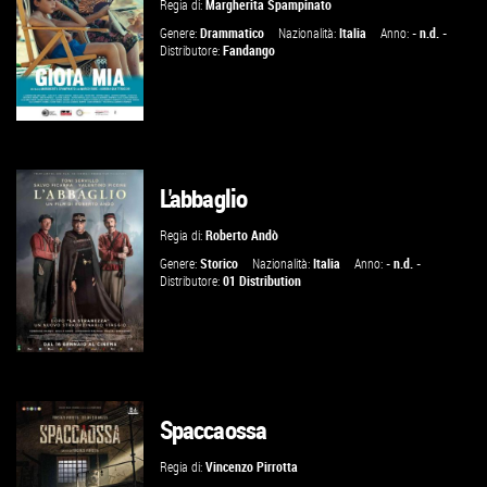
Regia di:
Margherita Spampinato
VAI ALLA SCHEDA
Genere:
Drammatico
Nazionalità:
Italia
Anno:
- n.d. -
Distributore:
Fandango
GUARDA IL TRAILER
L'abbaglio
TROVA IL CINEMA
Regia di:
Roberto Andò
Genere:
Storico
Nazionalità:
Italia
Anno:
- n.d. -
Distributore:
01 Distribution
VAI ALLA SCHEDA
Spaccaossa
GUARDA IL TRAILER
Regia di:
Vincenzo Pirrotta
VAI ALLA SCHEDA