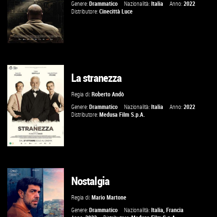
Genere:
Drammatico
Nazionalità:
Italia
Anno:
2022
Distributore:
Cinecittà Luce
La stranezza
VAI ALLA SCHEDA
Regia di:
Roberto Andò
Genere:
Drammatico
Nazionalità:
Italia
Anno:
2022
Distributore:
Medusa Film S.p.A.
Nostalgia
GUARDA IL TRAILER
Regia di:
Mario Martone
VAI ALLA SCHEDA
Genere:
Drammatico
Nazionalità:
Italia
,
Francia