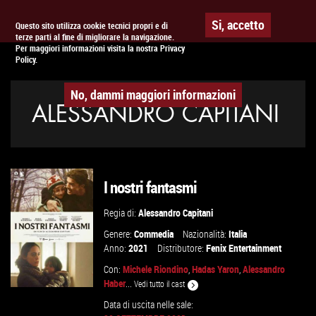
Togg
APPUNTAMENTO AL
CINEMA
Si, accetto
Questo sito utilizza cookie tecnici propri e di
terze parti al fine di migliorare la navigazione.
navig
Per maggiori informazioni visita la nostra Privacy
Policy.
No, dammi maggiori informazioni
ALESSANDRO CAPITANI
I nostri fantasmi
Regia di:
Alessandro Capitani
Genere:
Commedia
Nazionalità:
Italia
Anno:
2021
Distributore:
Fenix Entertainment
Con:
Michele Riondino
,
Hadas Yaron
,
Alessandro
Haber
...
Vedi tutto il cast
Data di uscita nelle sale: