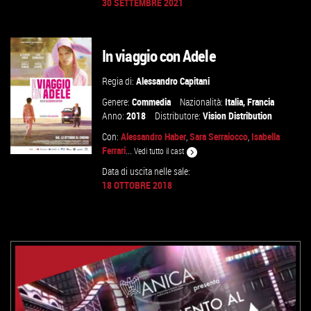
30 SETTEMBRE 2021
GUARDA IL TRAILER
In viaggio con Adele
VAI ALLA SCHEDA
Regia di:
Alessandro Capitani
Genere:
Commedia
Nazionalità:
Italia
,
Francia
Anno:
2018
Distributore:
Vision Distribution
Con:
Alessandro Haber
,
Sara Serraiocco
,
Isabella
Ferrari
...
Vedi tutto il cast
Data di uscita nelle sale:
18 OTTOBRE 2018
GUARDA IL TRAILER
VAI ALLA SCHEDA