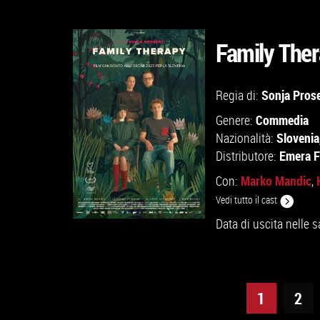
Family The
GUARDA IL TRAILER
Sonja Pros
Regia di:
Commedia
Genere:
VAI ALLA SCHEDA
Slovenia
Nazionalità:
Emera F
Distributore:
Marko Mandic
Con:
,
Vedi tutto il cast
Data di uscita nelle s
1
2