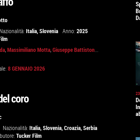
affo
S
B
D
otto
Italia
,
Slovenia
2025
Nazionalità:
Anno:
Film
ida
Massimiliano Motta
Giuseppe Battiston
,
,
...
8 GENNAIO 2026
ale:
23
del coro
D
I
a
c
Italia
,
Slovenia
,
Croazia
,
Serbia
Nazionalità:
Tucker Film
ibutore: