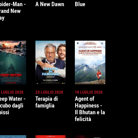
pider-Man -
A New Dawn
Blue
rand New
ay
 LUGLIO 2026
23 LUGLIO 2026
16 LUGLIO 2026
eep Water -
Terapia di
Agent of
ncubo dagli
famiglia
Happiness -
bissi
Il Bhutan e la
felicità