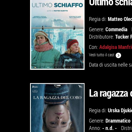
Ultimo schi
GUARDA IL TRAILER
Matteo Ole
Regia di:
Commedia
Genere:
VAI ALLA SCHEDA
Tucker 
Distributore:
Adalgisa Manfr
Con:
Vedi tutto il cast
Data di uscita nelle s
La ragazza 
GUARDA IL TRAILER
Urska Djuki
Regia di:
Drammatico
Genere:
VAI ALLA SCHEDA
- n.d. -
Anno:
Distr