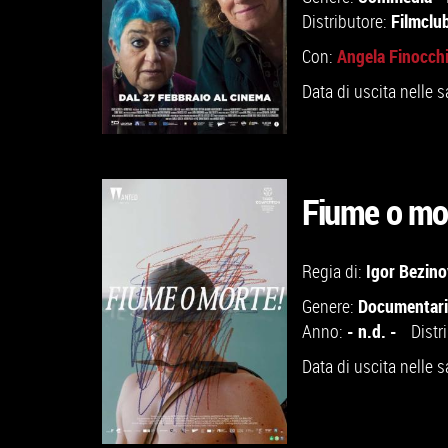
VAI ALLA SCHEDA
Filmclu
Distributore:
Angela Finocch
Con:
Data di uscita nelle s
Fiume o mo
GUARDA IL TRAILER
Igor Bezino
Regia di:
Documentar
Genere:
VAI ALLA SCHEDA
- n.d. -
Anno:
Distr
Data di uscita nelle s