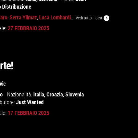
b Distribuzione
iaro
Serra Yilmaz
Luca Lombardi
,
,
...
Vedi tutto il cast
27 FEBBRAIO 2025
ale:
rte!
vic
io
Italia
,
Croazia
,
Slovenia
Nazionalità:
Just Wanted
ibutore:
17 FEBBRAIO 2025
ale: