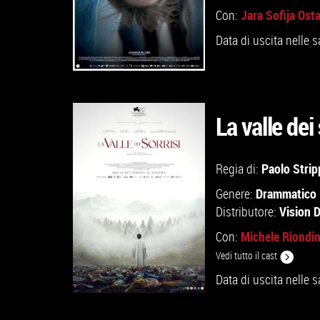
Jara Sofija Ost
Con:
Data di uscita nelle s
La valle dei 
GUARDA IL TRAILER
Paolo Strip
Regia di:
Drammatico
Genere:
VAI ALLA SCHEDA
Vision D
Distributore:
Michele Riondi
Con:
Vedi tutto il cast
Data di uscita nelle s