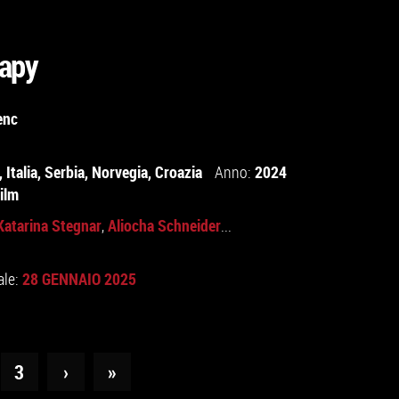
rapy
enc
,
Italia
,
Serbia
,
Norvegia
,
Croazia
2024
Anno:
ilm
Katarina Stegnar
Aliocha Schneider
,
...
28 GENNAIO 2025
ale:
3
›
»