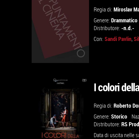
Miroslav M
Regia di:
Drammatico
Genere:
-n.d.-
Distributore:
Sandi Pavlin
Si
Con:
,
I colori del
GUARDA IL TRAILER
Roberto Do
Regia di:
Storico
Genere:
Naz
VAI ALLA SCHEDA
RS Prod
Distributore:
Data di uscita nelle s