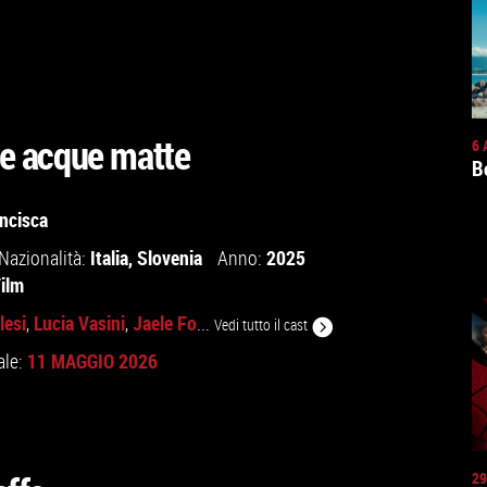
lle acque matte
6 
B
ncisca
Italia
,
Slovenia
2025
Nazionalità:
Anno:
Film
lesi
Lucia Vasini
Jaele Fo
,
,
...
Vedi tutto il cast
11 MAGGIO 2026
ale:
29