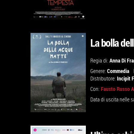
La bolla de
GUARDA IL TRAILER
Anna Di Fra
Regia di:
TROVA IL CINEMA
Commedia
Genere:
Incipit 
Distributore:
VAI ALLA SCHEDA
Fausto Russo A
Con:
Data di uscita nelle s