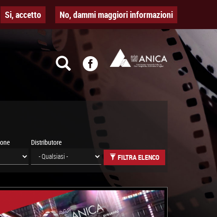
Si, accetto
No, dammi maggiori informazioni
ione
Distributore
FILTRA ELENCO