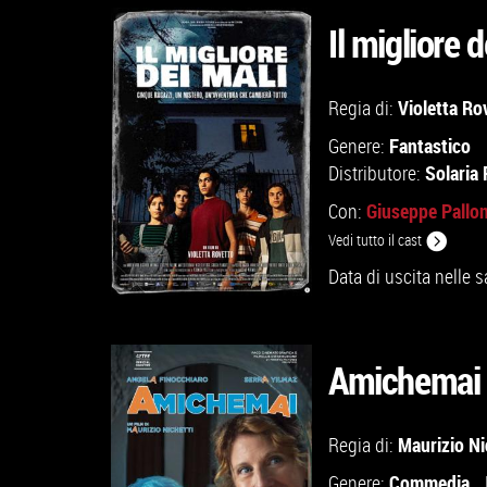
Il migliore d
GUARDA IL TRAILER
Violetta Ro
Regia di:
Fantastico
Genere:
VAI ALLA SCHEDA
Solaria 
Distributore:
Giuseppe Pallo
Con:
Vedi tutto il cast
Data di uscita nelle s
Amichemai
GUARDA IL TRAILER
Maurizio Ni
Regia di:
Commedia
Genere: