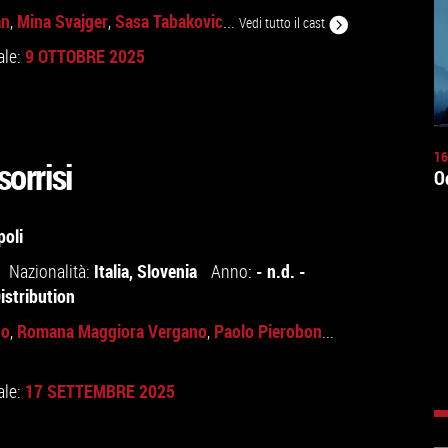
an
Mina Svajger
Sasa Tabakovic
,
,
...
Vedi tutto il cast
9 OTTOBRE 2025
ale:
16
sorrisi
O
poli
Italia
,
Slovenia
- n.d. -
Nazionalità:
Anno:
istribution
no
Romana Maggiora Vergano
Paolo Pierobon
,
,
...
17 SETTEMBRE 2025
ale: