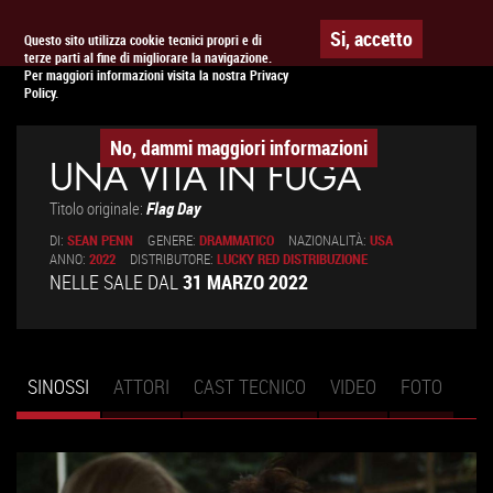
Togg
APPUNTAMENTO AL
CINEMA
Si, accetto
Questo sito utilizza cookie tecnici propri e di
terze parti al fine di migliorare la navigazione.
navig
Per maggiori informazioni visita la nostra Privacy
Policy.
No, dammi maggiori informazioni
UNA VITA IN FUGA
Titolo originale:
Flag Day
DI:
SEAN PENN
GENERE:
DRAMMATICO
NAZIONALITÀ:
USA
ANNO:
2022
DISTRIBUTORE:
LUCKY RED DISTRIBUZIONE
NELLE SALE DAL
31 MARZO 2022
SINOSSI
(SCHEDA
ATTORI
CAST TECNICO
VIDEO
FOTO
Schede primarie
ATTIVA)