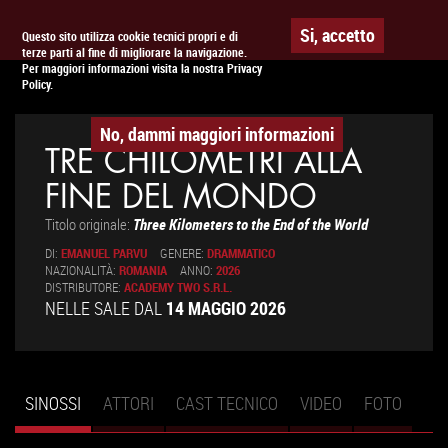
Togg
APPUNTAMENTO AL
CINEMA
Si, accetto
Questo sito utilizza cookie tecnici propri e di
terze parti al fine di migliorare la navigazione.
navig
Per maggiori informazioni visita la nostra Privacy
Policy.
No, dammi maggiori informazioni
TRE CHILOMETRI ALLA
FINE DEL MONDO
Titolo originale:
Three Kilometers to the End of the World
DI:
EMANUEL PARVU
GENERE:
DRAMMATICO
NAZIONALITÀ:
ROMANIA
ANNO:
2026
DISTRIBUTORE:
ACADEMY TWO S.R.L.
NELLE SALE DAL
14 MAGGIO 2026
SINOSSI
(SCHEDA
ATTORI
CAST TECNICO
VIDEO
FOTO
Schede primarie
ATTIVA)