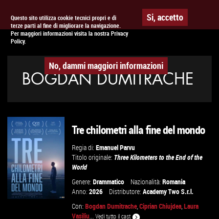
Togg
APPUNTAMENTO AL
CINEMA
Si, accetto
Questo sito utilizza cookie tecnici propri e di
terze parti al fine di migliorare la navigazione.
navig
Per maggiori informazioni visita la nostra Privacy
Policy.
No, dammi maggiori informazioni
BOGDAN DUMITRACHE
Tre chilometri alla fine del mondo
Regia di:
Emanuel Parvu
Titolo originale:
Three Kilometers to the End of the
World
Genere:
Drammatico
Nazionalità:
Romania
Anno:
2026
Distributore:
Academy Two S.r.l.
Con:
Bogdan Dumitrache
,
Ciprian Chiujdea
,
Laura
Vasiliu
...
Vedi tutto il cast