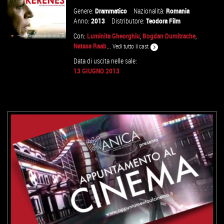
Genere:
Drammatico
Nazionalità:
Romania
Anno:
2013
Distributore:
Teodora Film
Con:
Luminita Gheorghiu
,
Bogdan Dumitrache
,
Natasa Raab
...
Vedi tutto il cast
Data di uscita nelle sale:
13 GIUGNO 2013
VAI ALLA SCHEDA