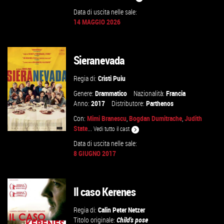
Data di uscita nelle sale:
GUARDA IL TRAILER
14 MAGGIO 2026
VAI ALLA SCHEDA
Sieranevada
Regia di:
Cristi Puiu
Genere:
Drammatico
Nazionalità:
Francia
Anno:
2017
Distributore:
Parthenos
Con:
Mimi Branescu
,
Bogdan Dumitrache
,
Judith
State
...
Vedi tutto il cast
Data di uscita nelle sale:
8 GIUGNO 2017
GUARDA IL TRAILER
Il caso Kerenes
VAI ALLA SCHEDA
Regia di:
Calin Peter Netzer
Titolo originale:
Child's pose