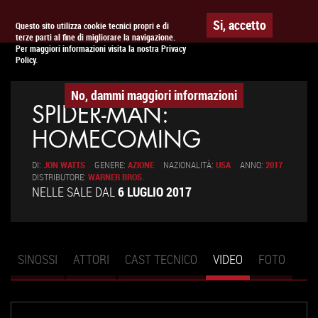
Togg
APPUNTAMENTO AL
CINEMA
Si, accetto
Questo sito utilizza cookie tecnici propri e di
terze parti al fine di migliorare la navigazione.
navig
Per maggiori informazioni visita la nostra Privacy
Policy.
No, dammi maggiori informazioni
SPIDER-MAN:
HOMECOMING
DI:
JON WATTS
GENERE:
AZIONE
NAZIONALITÀ:
USA
ANNO:
2017
DISTRIBUTORE:
WARNER BROS.
NELLE SALE DAL
6 LUGLIO 2017
SINOSSI
ATTORI
CAST TECNICO
VIDEO
(SCHEDA
FOTO
Schede primarie
ATTIVA)