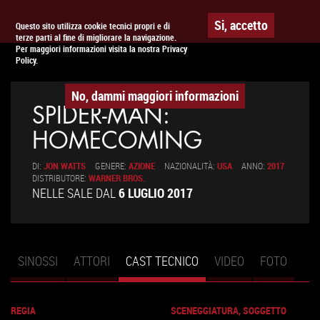
Togg
APPUNTAMENTO AL
CINEMA
Si, accetto
Questo sito utilizza cookie tecnici propri e di
terze parti al fine di migliorare la navigazione.
navig
Per maggiori informazioni visita la nostra Privacy
Policy.
No, dammi maggiori informazioni
SPIDER-MAN:
HOMECOMING
DI:
JON WATTS
GENERE:
AZIONE
NAZIONALITÀ:
USA
ANNO:
2017
DISTRIBUTORE:
WARNER BROS.
NELLE SALE DAL
6 LUGLIO 2017
SINOSSI
ATTORI
CAST TECNICO
(SCHEDA
VIDEO
FOTO
Schede primarie
ATTIVA)
REGIA
SCENEGGIATURA, SOGGETTO