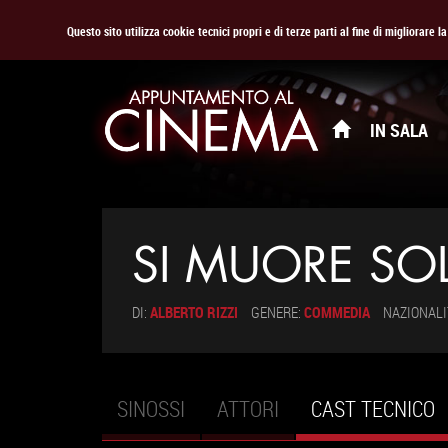
Questo sito utilizza cookie tecnici propri e di terze parti al fine di migliorare 
IN SALA
SI MUORE SOL
DI:
ALBERTO RIZZI
GENERE:
COMMEDIA
NAZIONALI
SINOSSI
ATTORI
CAST TECNICO
(
Schede primarie
A