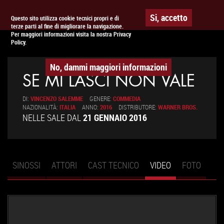
Togg
APPUNTAMENTO AL
CINEMA
Si, accetto
Questo sito utilizza cookie tecnici propri e di
terze parti al fine di migliorare la navigazione.
navig
Per maggiori informazioni visita la nostra Privacy
Policy.
No, dammi maggiori informazioni
SE MI LASCI NON VALE
DI:
VINCENZO SALEMME
GENERE:
COMMEDIA
NAZIONALITÀ:
ITALIA
ANNO:
2016
DISTRIBUTORE:
WARNER BROS.
NELLE SALE DAL
21 GENNAIO 2016
SINOSSI
ATTORI
CAST TECNICO
VIDEO
(SCHEDA
FOTO
Schede primarie
ATTIVA)