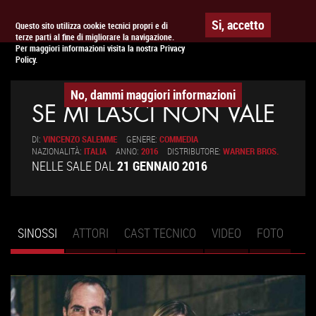
Togg
APPUNTAMENTO AL
CINEMA
Si, accetto
Questo sito utilizza cookie tecnici propri e di
terze parti al fine di migliorare la navigazione.
navig
Per maggiori informazioni visita la nostra Privacy
Policy.
No, dammi maggiori informazioni
SE MI LASCI NON VALE
DI:
VINCENZO SALEMME
GENERE:
COMMEDIA
NAZIONALITÀ:
ITALIA
ANNO:
2016
DISTRIBUTORE:
WARNER BROS.
NELLE SALE DAL
21 GENNAIO 2016
SINOSSI
(SCHEDA
ATTORI
CAST TECNICO
VIDEO
FOTO
Schede primarie
ATTIVA)