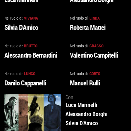
ALLA
ALLA
SCHEDA
SCHEDA
Nel ruolo di:
VIVIANA
Nel ruolo di:
LINDA
VAI
VAI
Silvia D'Amico
Roberta Mattei
ALLA
ALLA
SCHEDA
SCHEDA
Nel ruolo di:
BRUTTO
Nel ruolo di:
GRASSO
VAI
VAI
Alessandro Bernardini
Valentino Campitelli
ALLA
ALLA
SCHEDA
SCHEDA
Nel ruolo di:
LUNGO
Nel ruolo di:
CORTO
VAI
VAI
Danilo Cappanelli
Manuel Rulli
ALLA
ALLA
SCHEDA
SCHEDA
Con:
Luca Marinelli
Alessandro Borghi
Silvia D'Amico