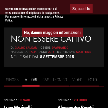
Togg
APPUNTAMENTO AL
CINEMA
Si, accetto
Questo sito utilizza cookie tecnici propri e di
terze parti al fine di migliorare la navigazione.
navig
Per maggiori informazioni visita la nostra Privacy
Policy.
No, dammi maggiori informazioni
NON ESSERE CATTIVO
DI:
CLAUDIO CALIGARI
GENERE:
DRAMMATICO
NAZIONALITÀ:
ITALIA
ANNO:
2015
DISTRIBUTORE:
GOOD FILMS
NELLE SALE DAL
8 SETTEMBRE 2015
SINOSSI
ATTORI
(SCHEDA
CAST TECNICO
VIDEO
FOTO
Schede primarie
ATTIVA)
Nel ruolo di:
CESARE
Nel ruolo di:
VITTORIO
VAI
VAI
Luca Marinelli
Alessandro Borghi