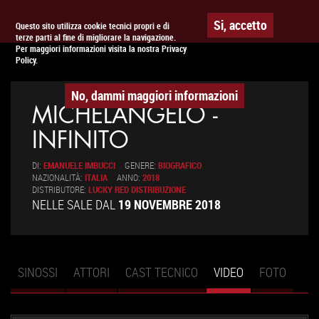
Togg
APPUNTAMENTO AL
CINEMA
Si, accetto
Questo sito utilizza cookie tecnici propri e di
terze parti al fine di migliorare la navigazione.
navig
Per maggiori informazioni visita la nostra Privacy
Policy.
No, dammi maggiori informazioni
MICHELANGELO -
INFINITO
DI:
EMANUELE IMBUCCI
GENERE:
BIOGRAFICO
NAZIONALITÀ:
ITALIA
ANNO:
2018
DISTRIBUTORE:
LUCKY RED DISTRIBUZIONE
NELLE SALE DAL
19 NOVEMBRE 2018
SINOSSI
ATTORI
CAST TECNICO
VIDEO
(SCHEDA
FOTO
Schede primarie
ATTIVA)