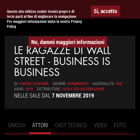
Togg
APPUNTAMENTO AL
CINEMA
Si, accetto
Questo sito utilizza cookie tecnici propri e di
terze parti al fine di migliorare la navigazione.
navig
Per maggiori informazioni visita la nostra Privacy
Policy.
No, dammi maggiori informazioni
LE RAGAZZE DI WALL
STREET - BUSINESS IS
BUSINESS
DI:
LORENE SCAFARIA
GENERE:
DRAMMATICO
NAZIONALITÀ:
USA
ANNO:
2019
DISTRIBUTORE:
LUCKY RED DISTRIBUZIONE
NELLE SALE DAL
7 NOVEMBRE 2019
SINOSSI
ATTORI
(SCHEDA
CAST TECNICO
VIDEO
FOTO
Schede primarie
ATTIVA)