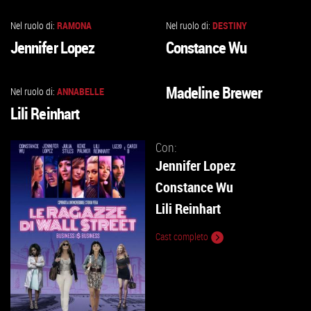
Nel ruolo di:
RAMONA
Nel ruolo di:
DESTINY
VAI
VAI
Jennifer Lopez
Constance Wu
ALLA
ALLA
SCHEDA
SCHEDA
Madeline Brewer
Nel ruolo di:
ANNABELLE
VAI
VAI
Lili Reinhart
ALLA
ALLA
SCHEDA
SCHEDA
Con:
Jennifer Lopez
Constance Wu
Lili Reinhart
Cast completo