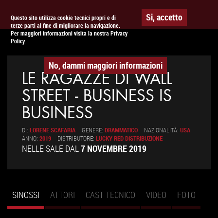
Togg
APPUNTAMENTO AL
CINEMA
Si, accetto
Questo sito utilizza cookie tecnici propri e di
terze parti al fine di migliorare la navigazione.
navig
Per maggiori informazioni visita la nostra Privacy
Policy.
No, dammi maggiori informazioni
LE RAGAZZE DI WALL
STREET - BUSINESS IS
BUSINESS
DI:
LORENE SCAFARIA
GENERE:
DRAMMATICO
NAZIONALITÀ:
USA
ANNO:
2019
DISTRIBUTORE:
LUCKY RED DISTRIBUZIONE
NELLE SALE DAL
7 NOVEMBRE 2019
SINOSSI
(SCHEDA
ATTORI
CAST TECNICO
VIDEO
FOTO
Schede primarie
ATTIVA)