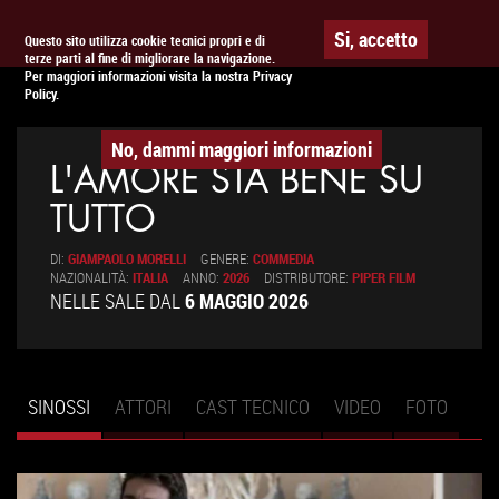
Togg
APPUNTAMENTO AL
CINEMA
Si, accetto
Questo sito utilizza cookie tecnici propri e di
terze parti al fine di migliorare la navigazione.
navig
Per maggiori informazioni visita la nostra Privacy
Policy.
No, dammi maggiori informazioni
L'AMORE STA BENE SU
TUTTO
DI:
GIAMPAOLO MORELLI
GENERE:
COMMEDIA
NAZIONALITÀ:
ITALIA
ANNO:
2026
DISTRIBUTORE:
PIPER FILM
NELLE SALE DAL
6 MAGGIO 2026
SINOSSI
(SCHEDA
ATTORI
CAST TECNICO
VIDEO
FOTO
Schede primarie
ATTIVA)