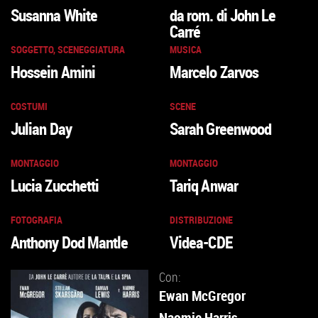
Susanna White
da rom. di John Le
Carré
SOGGETTO, SCENEGGIATURA
MUSICA
Hossein Amini
Marcelo Zarvos
COSTUMI
SCENE
Julian Day
Sarah Greenwood
MONTAGGIO
MONTAGGIO
Lucia Zucchetti
Tariq Anwar
FOTOGRAFIA
DISTRIBUZIONE
Anthony Dod Mantle
Videa-CDE
Con:
Ewan McGregor
Naomie Harris