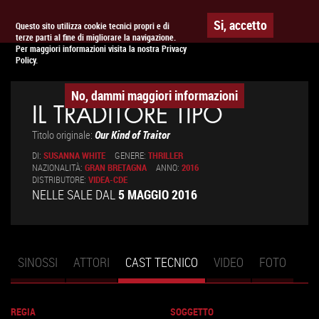
Togg
APPUNTAMENTO AL
CINEMA
Si, accetto
Questo sito utilizza cookie tecnici propri e di
terze parti al fine di migliorare la navigazione.
navig
Per maggiori informazioni visita la nostra Privacy
Policy.
No, dammi maggiori informazioni
IL TRADITORE TIPO
Titolo originale:
Our Kind of Traitor
DI:
SUSANNA WHITE
GENERE:
THRILLER
NAZIONALITÀ:
GRAN BRETAGNA
ANNO:
2016
DISTRIBUTORE:
VIDEA-CDE
NELLE SALE DAL
5 MAGGIO 2016
SINOSSI
ATTORI
CAST TECNICO
(SCHEDA
VIDEO
FOTO
Schede primarie
ATTIVA)
REGIA
SOGGETTO