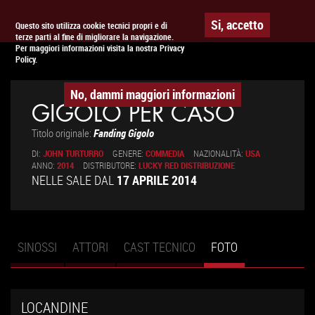
Togg
APPUNTAMENTO AL
CINEMA
Si, accetto
Questo sito utilizza cookie tecnici propri e di
terze parti al fine di migliorare la navigazione.
navig
Per maggiori informazioni visita la nostra Privacy
Policy.
No, dammi maggiori informazioni
GIGOLÒ PER CASO
Titolo originale:
Fanding Gigolo
DI:
JOHN TURTURRO
GENERE:
COMMEDIA
NAZIONALITÀ:
USA
ANNO:
2014
DISTRIBUTORE:
LUCKY RED DISTRIBUZIONE
NELLE SALE DAL
17 APRILE 2014
SINOSSI
ATTORI
CAST TECNICO
FOTO
(SCHEDA
Schede primarie
ATTIVA)
LOCANDINE