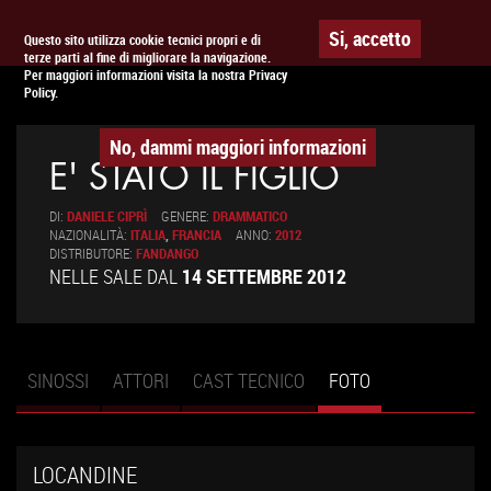
Togg
APPUNTAMENTO AL
CINEMA
Si, accetto
Questo sito utilizza cookie tecnici propri e di
terze parti al fine di migliorare la navigazione.
navig
Per maggiori informazioni visita la nostra Privacy
Policy.
No, dammi maggiori informazioni
E' STATO IL FIGLIO
DI:
DANIELE CIPRÌ
GENERE:
DRAMMATICO
NAZIONALITÀ:
ITALIA
,
FRANCIA
ANNO:
2012
DISTRIBUTORE:
FANDANGO
NELLE SALE DAL
14 SETTEMBRE 2012
SINOSSI
ATTORI
CAST TECNICO
FOTO
(SCHEDA
Schede primarie
ATTIVA)
LOCANDINE