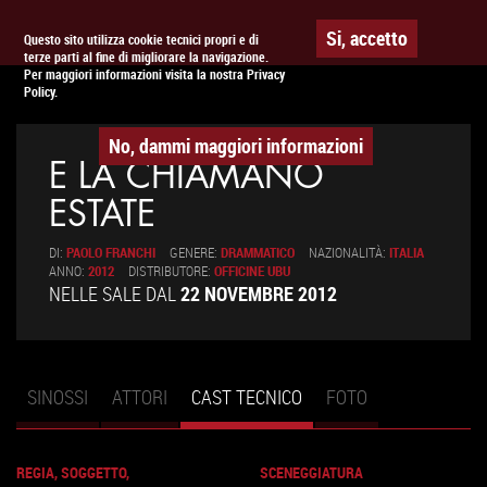
Togg
APPUNTAMENTO AL
CINEMA
Si, accetto
Questo sito utilizza cookie tecnici propri e di
terze parti al fine di migliorare la navigazione.
navig
Per maggiori informazioni visita la nostra Privacy
Policy.
No, dammi maggiori informazioni
E LA CHIAMANO
ESTATE
DI:
PAOLO FRANCHI
GENERE:
DRAMMATICO
NAZIONALITÀ:
ITALIA
ANNO:
2012
DISTRIBUTORE:
OFFICINE UBU
NELLE SALE DAL
22 NOVEMBRE 2012
SINOSSI
ATTORI
CAST TECNICO
(SCHEDA
FOTO
Schede primarie
ATTIVA)
REGIA, SOGGETTO,
SCENEGGIATURA