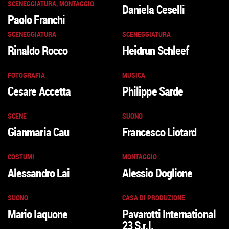
SCENEGGIATURA, MONTAGGIO
Daniela Ceselli
Paolo Franchi
SCENEGGIATURA
SCENEGGIATURA
Rinaldo Rocco
Heidrun Schleef
FOTOGRAFIA
MUSICA
Cesare Accetta
Philippe Sarde
SCENE
SUONO
Gianmaria Cau
Francesco Liotard
COSTUMI
MONTAGGIO
Alessandro Lai
Alessio Doglione
SUONO
CASA DI PRODUZIONE
Mario Iaquone
Pavarotti International
23 S.r.l.