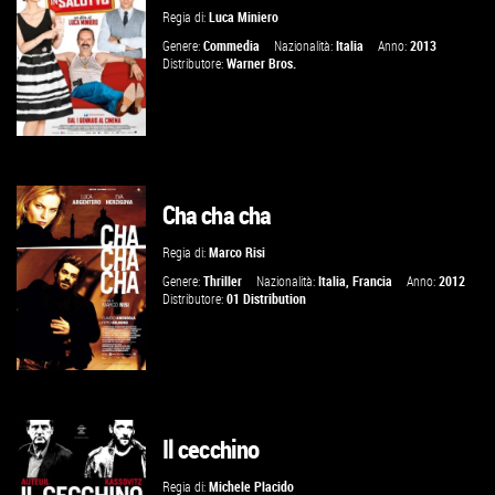
VAI ALLA SCHEDA
Regia di:
Luca Miniero
Genere:
Commedia
Nazionalità:
Italia
Anno:
2013
Distributore:
Warner Bros.
Cha cha cha
VAI ALLA SCHEDA
Regia di:
Marco Risi
Genere:
Thriller
Nazionalità:
Italia
,
Francia
Anno:
2012
Distributore:
01 Distribution
Il cecchino
VAI ALLA SCHEDA
Regia di:
Michele Placido