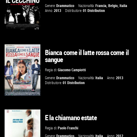
Genere:
Drammatico
Nazionalità:
Francia
,
Belgio
,
Italia
Anno:
2013
Distributore:
01 Distribution
Bianca come il latte rossa come il
sangue
VAI ALLA SCHEDA
Regia di:
Giacomo Campiotti
Genere:
Drammatico
Nazionalità:
Italia
Anno:
2013
Distributore:
01 Distribution
E la chiamano estate
VAI ALLA SCHEDA
Regia di:
Paolo Franchi
Genere:
Drammatico
Nazionalità:
Italia
Anno:
2012