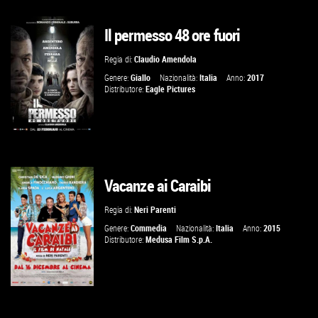
Il permesso 48 ore fuori
GUARDA IL TRAILER
Regia di:
Claudio Amendola
VAI ALLA SCHEDA
Genere:
Giallo
Nazionalità:
Italia
Anno:
2017
Distributore:
Eagle Pictures
Vacanze ai Caraibi
GUARDA IL TRAILER
Regia di:
Neri Parenti
VAI ALLA SCHEDA
Genere:
Commedia
Nazionalità:
Italia
Anno:
2015
Distributore:
Medusa Film S.p.A.