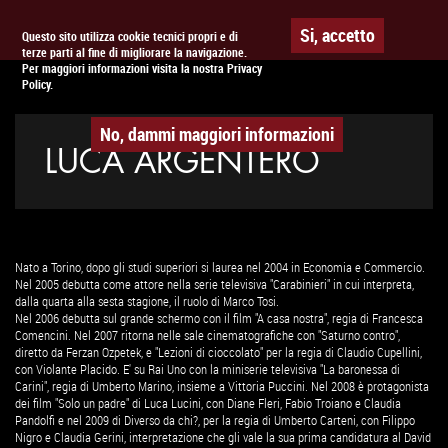
Togg
APPUNTAMENTO AL
CINEMA
Si, accetto
Questo sito utilizza cookie tecnici propri e di
terze parti al fine di migliorare la navigazione.
navig
Per maggiori informazioni visita la nostra Privacy
Policy.
No, dammi maggiori informazioni
LUCA ARGENTERO
Nato a Torino, dopo gli studi superiori si laurea nel 2004 in Economia e Commercio.
Nel 2005 debutta come attore nella serie televisiva "Carabinieri" in cui interpreta,
dalla quarta alla sesta stagione, il ruolo di Marco Tosi.
Nel 2006 debutta sul grande schermo con il film "A casa nostra", regia di Francesca
Comencini. Nel 2007 ritorna nelle sale cinematografiche con "Saturno contro",
diretto da Ferzan Ozpetek, e "Lezioni di cioccolato" per la regia di Claudio Cupellini,
con Violante Placido. E' su Rai Uno con la miniserie televisiva "La baronessa di
Carini", regia di Umberto Marino, insieme a Vittoria Puccini. Nel 2008 è protagonista
dei film "Solo un padre" di Luca Lucini, con Diane Fleri, Fabio Troiano e Claudia
Pandolfi e nel 2009 di Diverso da chi?, per la regia di Umberto Carteni, con Filippo
Nigro e Claudia Gerini, interpretazione che gli vale la sua prima candidatura al David