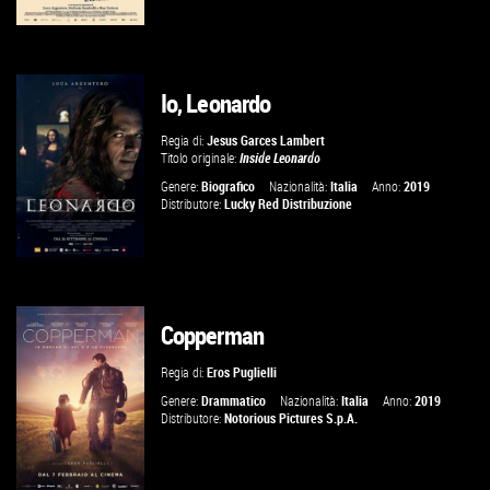
Io, Leonardo
GUARDA IL TRAILER
Regia di:
Jesus Garces Lambert
Titolo originale:
Inside Leonardo
VAI ALLA SCHEDA
Genere:
Biografico
Nazionalità:
Italia
Anno:
2019
Distributore:
Lucky Red Distribuzione
Copperman
GUARDA IL TRAILER
Regia di:
Eros Puglielli
VAI ALLA SCHEDA
Genere:
Drammatico
Nazionalità:
Italia
Anno:
2019
Distributore:
Notorious Pictures S.p.A.