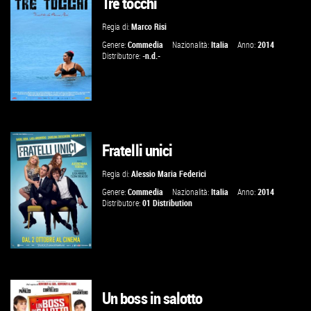
Tre tocchi
GUARDA IL TRAILER
Regia di:
Marco Risi
VAI ALLA SCHEDA
Genere:
Commedia
Nazionalità:
Italia
Anno:
2014
Distributore:
-n.d.-
Fratelli unici
GUARDA IL TRAILER
Regia di:
Alessio Maria Federici
VAI ALLA SCHEDA
Genere:
Commedia
Nazionalità:
Italia
Anno:
2014
Distributore:
01 Distribution
Un boss in salotto