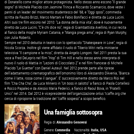
di Donatello come miglior attore protagonista. Nello stesso anno escono "Il grande
sogno" di Michele Placido con Jasmine Trinca e Riccardo Scamarcio, dove veste i
panni di un leader del movimento studentesco del '68, e "Oggi sposi", commedia
scritta da Fausto Brizzi, Marco Martani e Fabio Bonifacci e diretta da Luca Lucini.
Altri suoi tre film escono nel 2010: "La donna della mia vita", dove è nuovamente
diretto da Luca Lucini, "C'è chi dice no", regia di Giambattista Avellino, in cui recita
al fianco della moglie Myriam Catania, e "Mangia prega ama", regia di Ryan Murphy,
con Julia Roberts.
Sempre nel 2010 debutta in teatro con lo spettacolo "Shakespeare in Love", regia di
Nicola Scorza. Inoltre gli viene affidato il ruolo di Tiberio Mitri nella miniserie
televisiva "Il campione e la miss", diretta da Angelo Longoni. Nel 2011 presta la sua
voce a Fred DeLepris nel film "Hop" di Tim Hill e nello stesso anno interpreta di
nuovo il ruolo di Mattia in "Lezioni di Cioccolato 2" e nel film francese di Michele
Placido "Le Guetter" con Daniel Auteuil. Nel 2012 prende parte alle riprese
dell'adattamento cinematografico dell'omonimo libro di Alessandro D'Avenia, "Bianca
come il latte, rossa come il sangue". E' successivamente diretto da Marco Risi nel
film "Cha Cha Cha", da Luca Miniero in "Un boss in salotto" a fianco di Paola Cortellesi
e Rocco Papaleo e da Alessio Maria Federici, a fianco di Raoul Bova, in "Fratelli
Unici" nel 2014. Dal 2012 è vicepresidente dell'organizzazione onlus 1caffe.org che
cerca di riproporre la tradizione del "caffè sospeso" a scopo benefico.
Una famiglia sottosopra
Regia di:
Alessandro Genovesi
Genere:
Commedia
Nazionalità:
Italia
,
USA