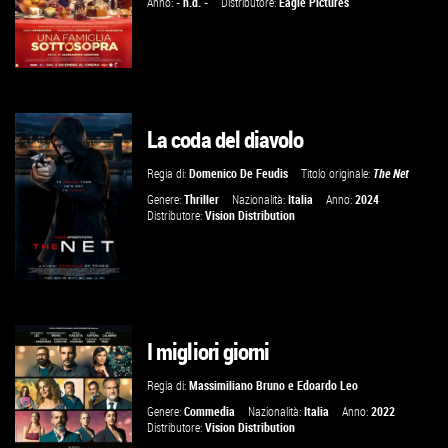
Anno:
- n.d. -
Distributore:
Eagle Pictures
La coda del diavolo
GUARDA IL TRAILER
Regia di:
Domenico De Feudis
Titolo originale:
The Net
VAI ALLA SCHEDA
Genere:
Thriller
Nazionalità:
Italia
Anno:
2024
Distributore:
Vision Distribution
I migliori giorni
VAI ALLA SCHEDA
Regia di:
Massimiliano Bruno
e
Edoardo Leo
Genere:
Commedia
Nazionalità:
Italia
Anno:
2022
Distributore:
Vision Distribution