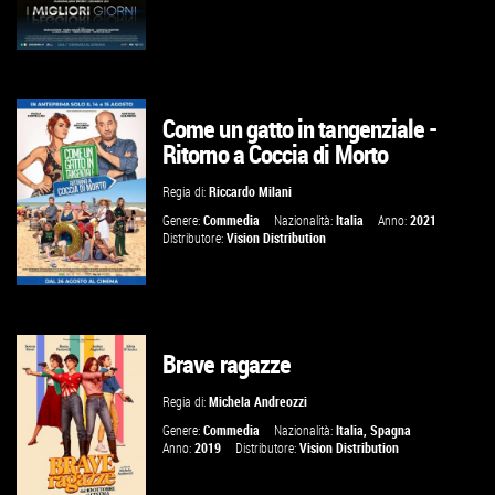
Come un gatto in tangenziale -
GUARDA IL TRAILER
Ritorno a Coccia di Morto
VAI ALLA SCHEDA
Regia di:
Riccardo Milani
Genere:
Commedia
Nazionalità:
Italia
Anno:
2021
Distributore:
Vision Distribution
Brave ragazze
GUARDA IL TRAILER
Regia di:
Michela Andreozzi
VAI ALLA SCHEDA
Genere:
Commedia
Nazionalità:
Italia
,
Spagna
Anno:
2019
Distributore:
Vision Distribution