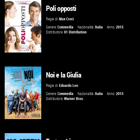
Poli opposti
GUARDA IL TRAILER
Regia di:
Max Croci
VAI ALLA SCHEDA
Genere:
Commedia
Nazionalità:
Italia
Anno:
2015
Distributore:
01 Distribution
Noi e la Giulia
GUARDA IL TRAILER
Regia di:
Edoardo Leo
VAI ALLA SCHEDA
Genere:
Commedia
Nazionalità:
Italia
Anno:
2015
Distributore:
Warner Bros.