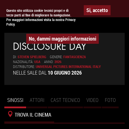
Togg
APPUNTAMENTO AL
CINEMA
Si, accetto
Questo sito utilizza cookie tecnici propri e di
terze parti al fine di migliorare la navigazione.
navig
Per maggiori informazioni visita la nostra Privacy
Policy.
No, dammi maggiori informazioni
DISCLOSURE DAY
DI:
STEVEN SPIELBERG
GENERE:
FANTASCIENZA
NAZIONALITÀ:
USA
ANNO:
2026
DISTRIBUTORE:
UNIVERSAL PICTURES INTERNATIONAL ITALY
NELLE SALE DAL
10 GIUGNO 2026
SINOSSI
(SCHEDA
ATTORI
CAST TECNICO
VIDEO
FOTO
Schede primarie
ATTIVA)
TROVA IL CINEMA