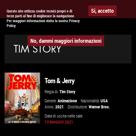
Togg
APPUNTAMENTO AL
CINEMA
Si, accetto
Questo sito utilizza cookie tecnici propri e di
terze parti al fine di migliorare la navigazione.
navig
Per maggiori informazioni visita la nostra Privacy
Policy.
No, dammi maggiori informazioni
TIM STORY
Tom & Jerry
Regia di:
Tim Story
Genere:
Animazione
Nazionalità:
USA
Anno:
2021
Distributore:
Warner Bros.
Data di uscita nelle sale:
13 MAGGIO 2021