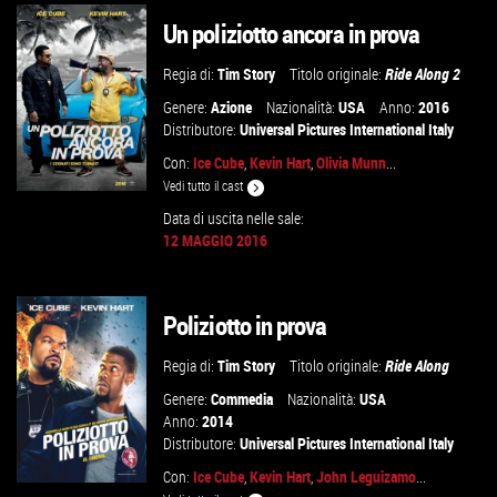
Un poliziotto ancora in prova
GUARDA IL TRAILER
Regia di:
Tim Story
Titolo originale:
Ride Along 2
VAI ALLA SCHEDA
Genere:
Azione
Nazionalità:
USA
Anno:
2016
Distributore:
Universal Pictures International Italy
Con:
Ice Cube
,
Kevin Hart
,
Olivia Munn
...
Vedi tutto il cast
Data di uscita nelle sale:
12 MAGGIO 2016
GUARDA IL TRAILER
Poliziotto in prova
VAI ALLA SCHEDA
Regia di:
Tim Story
Titolo originale:
Ride Along
Genere:
Commedia
Nazionalità:
USA
Anno:
2014
Distributore:
Universal Pictures International Italy
Con:
Ice Cube
,
Kevin Hart
,
John Leguizamo
...