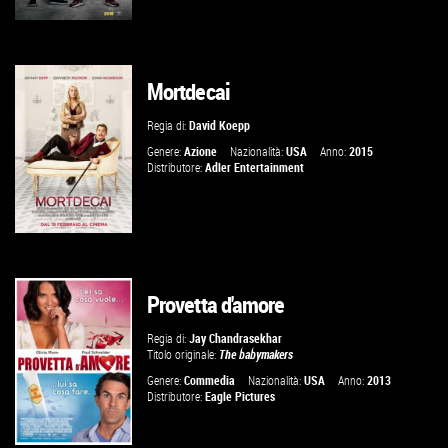
Mortdecai
GUARDA IL TRAILER
Regia di:
David Koepp
VAI ALLA SCHEDA
Genere:
Azione
Nazionalità:
USA
Anno:
2015
Distributore:
Adler Entertainment
Provetta d'amore
GUARDA IL TRAILER
Regia di:
Jay Chandrasekhar
Titolo originale:
The babymakers
VAI ALLA SCHEDA
Genere:
Commedia
Nazionalità:
USA
Anno:
2013
Distributore:
Eagle Pictures