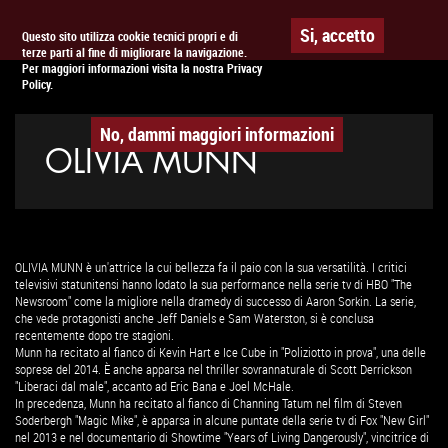
Togg
APPUNTAMENTO AL
CINEMA
Si, accetto
Questo sito utilizza cookie tecnici propri e di
terze parti al fine di migliorare la navigazione.
navig
Per maggiori informazioni visita la nostra Privacy
Policy.
No, dammi maggiori informazioni
OLIVIA MUNN
OLIVIA MUNN è un'attrice la cui bellezza fa il paio con la sua versatilità. I critici
televisivi statunitensi hanno lodato la sua performance nella serie tv di HBO "The
Newsroom" come la migliore nella dramedy di successo di Aaron Sorkin. La serie,
che vede protagonisti anche Jeff Daniels e Sam Waterston, si è conclusa
recentemente dopo tre stagioni.
Munn ha recitato al fianco di Kevin Hart e Ice Cube in "Poliziotto in prova", una delle
soprese del 2014. È anche apparsa nel thriller sovrannaturale di Scott Derrickson
"Liberaci dal male", accanto ad Eric Bana e Joel McHale.
In precedenza, Munn ha recitato al fianco di Channing Tatum nel film di Steven
Soderbergh "Magic Mike", è apparsa in alcune puntate della serie tv di Fox "New Girl"
nel 2013 e nel documentario di Showtime "Years of Living Dangerously", vincitrice di