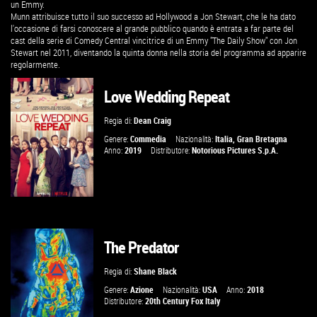
un Emmy.
Munn attribuisce tutto il suo successo ad Hollywood a Jon Stewart, che le ha dato
l'occasione di farsi conoscere al grande pubblico quando è entrata a far parte del
cast della serie di Comedy Central vincitrice di un Emmy "The Daily Show" con Jon
Stewart nel 2011, diventando la quinta donna nella storia del programma ad apparire
regolarmente.
Love Wedding Repeat
Regia di:
Dean Craig
Genere:
Commedia
Nazionalità:
Italia
,
Gran Bretagna
Anno:
2019
Distributore:
Notorious Pictures S.p.A.
The Predator
VAI ALLA SCHEDA
Regia di:
Shane Black
Genere:
Azione
Nazionalità:
USA
Anno:
2018
Distributore:
20th Century Fox Italy