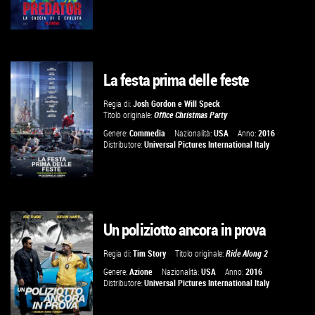
La festa prima delle feste
GUARDA IL TRAILER
Regia di:
Josh Gordon
e
Will Speck
Titolo originale:
Office Christmas Party
VAI ALLA SCHEDA
Genere:
Commedia
Nazionalità:
USA
Anno:
2016
Distributore:
Universal Pictures International Italy
Un poliziotto ancora in prova
GUARDA IL TRAILER
Regia di:
Tim Story
Titolo originale:
Ride Along 2
VAI ALLA SCHEDA
Genere:
Azione
Nazionalità:
USA
Anno:
2016
Distributore:
Universal Pictures International Italy