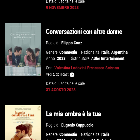
Data di uscita nelle sale:
9 NOVEMBRE 2023
GUARDA IL TRAILER
VAI ALLA SCHEDA
Conversazioni con altre donne
Regia di:
Filippo Conz
Genere:
Commedia
Nazionalità:
Italia
,
Argentina
Anno:
2023
Distributore:
Adler Entertainment
Con:
Valentina Lodovini
,
Francesco Scianna
...
Vedi tutto il cast
Data di uscita nelle sale:
31 AGOSTO 2023
GUARDA IL TRAILER
La mia ombra è la tua
VAI ALLA SCHEDA
Regia di:
Eugenio Cappuccio
Genere:
Commedia
Nazionalità:
Italia