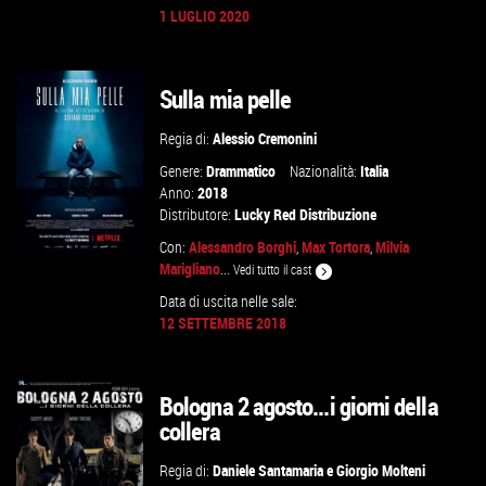
1 LUGLIO 2020
GUARDA IL TRAILER
Sulla mia pelle
VAI ALLA SCHEDA
Regia di:
Alessio Cremonini
Genere:
Drammatico
Nazionalità:
Italia
Anno:
2018
Distributore:
Lucky Red Distribuzione
Con:
Alessandro Borghi
,
Max Tortora
,
Milvia
Marigliano
...
Vedi tutto il cast
Data di uscita nelle sale:
12 SETTEMBRE 2018
GUARDA IL TRAILER
VAI ALLA SCHEDA
Bologna 2 agosto...i giorni della
collera
Regia di:
Daniele Santamaria
e
Giorgio Molteni