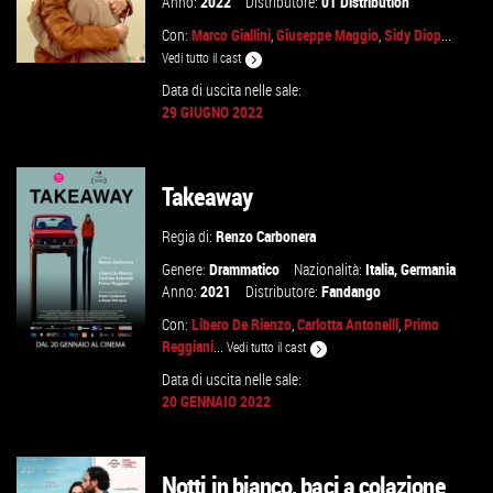
Anno:
2022
Distributore:
01 Distribution
Con:
Marco Giallini
,
Giuseppe Maggio
,
Sidy Diop
...
Vedi tutto il cast
Data di uscita nelle sale:
29 GIUGNO 2022
GUARDA IL TRAILER
Takeaway
VAI ALLA SCHEDA
Regia di:
Renzo Carbonera
Genere:
Drammatico
Nazionalità:
Italia
,
Germania
Anno:
2021
Distributore:
Fandango
Con:
Libero De Rienzo
,
Carlotta Antonelli
,
Primo
Reggiani
...
Vedi tutto il cast
Data di uscita nelle sale:
20 GENNAIO 2022
GUARDA IL TRAILER
Notti in bianco, baci a colazione
VAI ALLA SCHEDA