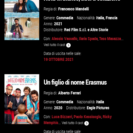
Regia di:
Francesco Mandelli
Genere:
Commedia
Nazionalità:
Italia
,
Francia
Anno:
2021
Distributore:
Red Film S.r.l.
e
Altre Storie
Con:
Alessio Vassallo
,
Ilaria Spada
,
Tess Masazza
...
Vedi tutto il cast
Data di uscita nelle sale:
19 OTTOBRE 2021
GUARDA IL TRAILER
VAI ALLA SCHEDA
Un figlio di nome Erasmus
Regia di:
Alberto Ferrari
Genere:
Commedia
Nazionalità:
Italia
Anno:
2020
Distributore:
Eagle Pictures
Con:
Luca Bizzarri
,
Paolo Kessisoglu
,
Ricky
Memphis
...
Vedi tutto il cast
Data di uscita nelle sale: