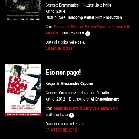
Genere:
Drammatico
Nazionalità:
Italia
Anno:
2014
Distributore:
Telecomp Planet Film Production
Con:
Giuseppe Maggio
,
Marika Frassino
,
Lorenzo De
Angelis
...
Vedi tutto il cast
Data di uscita nelle sale:
29 MAGGIO 2014
VAI ALLA SCHEDA
E io non pago!
Regia di:
Alessandro Capone
Genere:
Commedia
Nazionalità:
Italia
Anno:
2012
Distributore:
AI Entertainment
Con:
Maurizio Mattioli
,
Jerry Calà
,
Enzo Salvi
...
Vedi tutto il cast
Data di uscita nelle sale:
31 OTTOBRE 2012