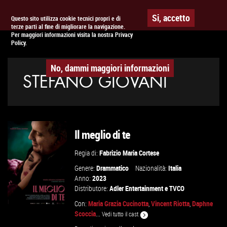
Togg
APPUNTAMENTO AL
CINEMA
Si, accetto
Questo sito utilizza cookie tecnici propri e di
terze parti al fine di migliorare la navigazione.
navig
Per maggiori informazioni visita la nostra Privacy
Policy.
No, dammi maggiori informazioni
STEFANO GIOVANI
Il meglio di te
Regia di:
Fabrizio Maria Cortese
Genere:
Drammatico
Nazionalità:
Italia
Anno:
2023
Distributore:
Adler Entertainment
e
TVCO
Con:
Maria Grazia Cucinotta
,
Vincent Riotta
,
Daphne
Scoccia
...
Vedi tutto il cast