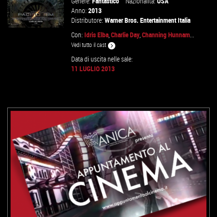
Genere:
Fantastico
Nazionalità:
USA
Anno:
2013
Distributore:
Warner Bros. Entertainment Italia
Con:
Idris Elba
,
Charlie Day
,
Channing Hunnam
...
Vedi tutto il cast
Data di uscita nelle sale:
11 LUGLIO 2013
VAI ALLA SCHEDA