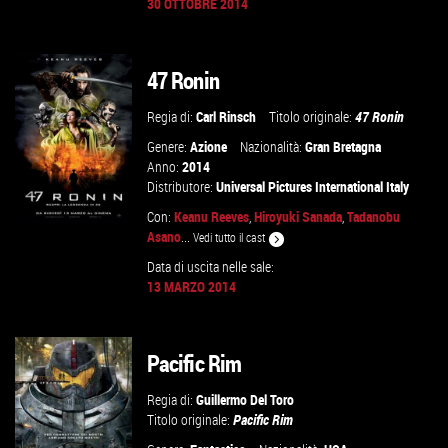
30 OTTOBRE 2014
VAI ALLA SCHEDA
47 Ronin
Regia di:
Carl Rinsch
Titolo originale:
47 Ronin
Genere:
Azione
Nazionalità:
Gran Bretagna
Anno:
2014
Distributore:
Universal Pictures International Italy
Con:
Keanu Reeves
,
Hiroyuki Sanada
,
Tadanobu
Asano
...
Vedi tutto il cast
Data di uscita nelle sale:
13 MARZO 2014
VAI ALLA SCHEDA
Pacific Rim
Regia di:
Guillermo Del Toro
Titolo originale:
Pacific Rim