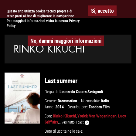
Togg
APPUNTAMENTO AL
CINEMA
Si, accetto
Questo sito utilizza cookie tecnici propri e di
terze parti al fine di migliorare la navigazione.
navig
Per maggiori informazioni visita la nostra Privacy
Policy.
No, dammi maggiori informazioni
RINKO KIKUCHI
Last summer
Regia di:
Leonardo Guerra Seràgnoli
Genere:
Drammatico
Nazionalità:
Italia
Anno:
2014
Distributore:
Teodora Film
Con:
Rinko Kikuchi
,
Yorick Van Wageningen
,
Lucy
Griffiths
...
Vedi tutto il cast
Data di uscita nelle sale: