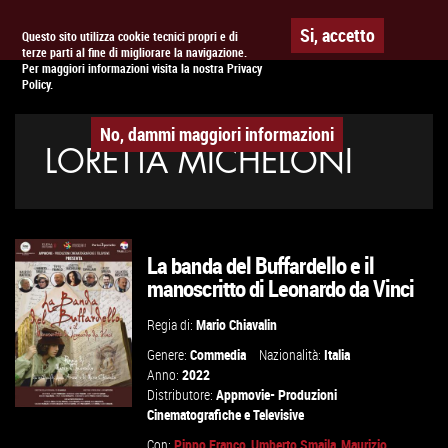
Togg
APPUNTAMENTO AL
CINEMA
Si, accetto
Questo sito utilizza cookie tecnici propri e di
terze parti al fine di migliorare la navigazione.
navig
Per maggiori informazioni visita la nostra Privacy
Policy.
No, dammi maggiori informazioni
LORETTA MICHELONI
La banda del Buffardello e il
manoscritto di Leonardo da Vinci
Regia di:
Mario Chiavalin
Genere:
Commedia
Nazionalità:
Italia
Anno:
2022
Distributore:
Appmovie- Produzioni
Cinematografiche e Televisive
Con:
Pippo Franco
,
Umberto Smaila
,
Maurizio