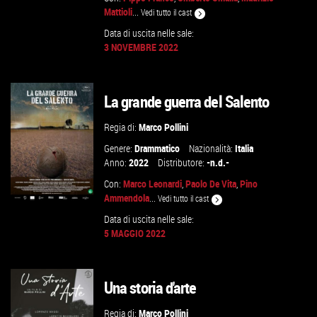
Mattioli
...
Vedi tutto il cast
Data di uscita nelle sale:
VAI ALLA SCHEDA
3 NOVEMBRE 2022
La grande guerra del Salento
Regia di:
Marco Pollini
Genere:
Drammatico
Nazionalità:
Italia
Anno:
2022
Distributore:
-n.d.-
Con:
Marco Leonardi
,
Paolo De Vita
,
Pino
Ammendola
...
Vedi tutto il cast
Data di uscita nelle sale:
5 MAGGIO 2022
GUARDA IL TRAILER
Una storia d'arte
VAI ALLA SCHEDA
Regia di:
Marco Pollini