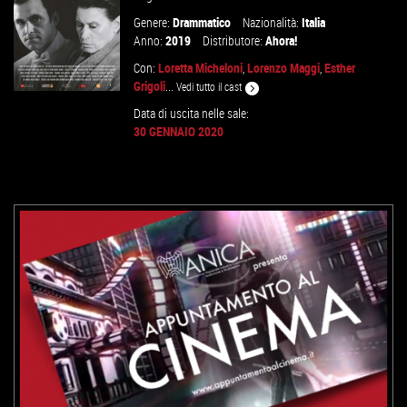
Genere:
Drammatico
Nazionalità:
Italia
Anno:
2019
Distributore:
Ahora!
Con:
Loretta Micheloni
,
Lorenzo Maggi
,
Esther
Grigoli
...
Vedi tutto il cast
Data di uscita nelle sale:
30 GENNAIO 2020
GUARDA IL TRAILER
VAI ALLA SCHEDA