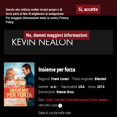
Togg
APPUNTAMENTO AL
CINEMA
Si, accetto
Questo sito utilizza cookie tecnici propri e di
terze parti al fine di migliorare la navigazione.
navig
Per maggiori informazioni visita la nostra Privacy
Policy.
No, dammi maggiori informazioni
KEVIN NEALON
Insieme per forza
Regia di:
Frank Coraci
Titolo originale:
Blended
Genere:
-n.d.-
Nazionalità:
USA
Anno:
2014
Distributore:
Warner Bros.
Con:
Adam Sandler
,
Drew Barrymore
,
Kevin Nealon
...
Vedi tutto il cast
Data di uscita nelle sale: