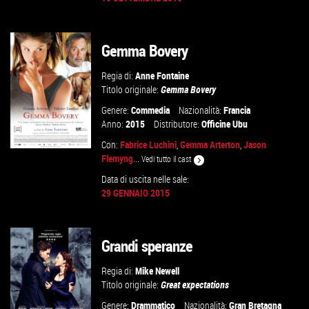
VAI ALLA SCHEDA
Gemma Bovery
Regia di:
Anne Fontaine
Titolo originale:
Gemma Bovery
Genere:
Commedia
Nazionalità:
Francia
Anno:
2015
Distributore:
Officine Ubu
Con:
Fabrice Luchini
,
Gemma Arterton
,
Jason
Flemyng
...
Vedi tutto il cast
Data di uscita nelle sale:
29 GENNAIO 2015
GUARDA IL TRAILER
VAI ALLA SCHEDA
Grandi speranze
Regia di:
Mike Newell
Titolo originale:
Great expectations
Genere:
Drammatico
Nazionalità:
Gran Bretagna