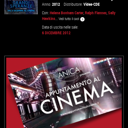
Anno:
2012
Distributore:
Videa-CDE
Con:
Helena Bonham Carter
,
Ralph Fiennes
,
Sally
Hawkins
...
Vedi tutto il cast
Data di uscita nelle sale:
6 DICEMBRE 2012
VAI ALLA SCHEDA