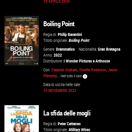
10 APRILE 2025
GUARDA IL TRAILER
Boiling Point
VAI ALLA SCHEDA
Regia di:
Philip Barantini
Titolo originale:
Boiling Point
Genere:
Drammatico
Nazionalità:
Gran Bretagna
Anno:
2022
Distributore:
I Wonder Pictures
e
Arthouse
Con:
Stephen Graham
,
Vinette Robinson
,
Jason
Flemyng
...
Vedi tutto il cast
Data di uscita nelle sale:
GUARDA IL TRAILER
10 NOVEMBRE 2022
VAI ALLA SCHEDA
La sfida delle mogli
Regia di:
Peter Cattaneo
Titolo originale:
Military Wives