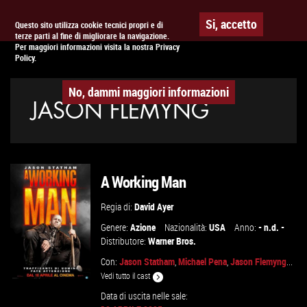
Togg
APPUNTAMENTO AL
CINEMA
Si, accetto
Questo sito utilizza cookie tecnici propri e di
terze parti al fine di migliorare la navigazione.
navig
Per maggiori informazioni visita la nostra Privacy
Policy.
No, dammi maggiori informazioni
JASON FLEMYNG
A Working Man
Regia di:
David Ayer
Genere:
Azione
Nazionalità:
USA
Anno:
- n.d. -
Distributore:
Warner Bros.
Con:
Jason Statham
,
Michael Pena
,
Jason Flemyng
...
Vedi tutto il cast
Data di uscita nelle sale: