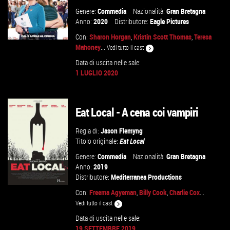
Genere:
Commedia
Nazionalità:
Gran Bretagna
Anno:
2020
Distributore:
Eagle Pictures
Con:
Sharon Horgan
,
Kristin Scott Thomas
,
Teresa
Mahoney
...
Vedi tutto il cast
Data di uscita nelle sale:
1 LUGLIO 2020
GUARDA IL TRAILER
VAI ALLA SCHEDA
Eat Local - A cena coi vampiri
Regia di:
Jason Flemyng
Titolo originale:
Eat Local
Genere:
Commedia
Nazionalità:
Gran Bretagna
Anno:
2019
Distributore:
Mediterranea Productions
Con:
Freema Agyeman
,
Billy Cook
,
Charlie Cox
...
Vedi tutto il cast
Data di uscita nelle sale:
19 SETTEMBRE 2019