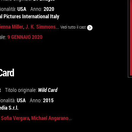
USA
2020
ionalità:
Anno:
l Pictures International Italy
ienna Miller
J. K. Simmons
,
...
Vedi tutto il cast
9 GENNAIO 2020
ale:
Card
t
Titolo originale:
Wild Card
USA
2015
ionalità:
Anno:
ia S.r.l.
Sofia Vergara
Michael Angarano
,
,
...