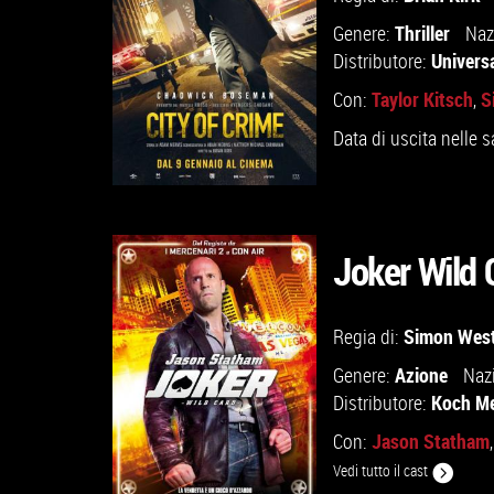
Thriller
Genere:
Naz
Universa
Distributore:
Taylor Kitsch
S
Con:
,
Data di uscita nelle s
Joker Wild 
GUARDA IL TRAILER
Simon Wes
Regia di:
Azione
Genere:
Naz
VAI ALLA SCHEDA
Koch Med
Distributore:
Jason Statham
Con:
Vedi tutto il cast