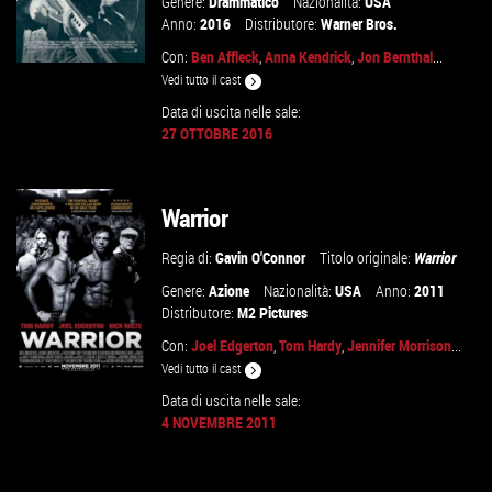
Genere:
Drammatico
Nazionalità:
USA
Anno:
2016
Distributore:
Warner Bros.
Con:
Ben Affleck
,
Anna Kendrick
,
Jon Bernthal
...
Vedi tutto il cast
Data di uscita nelle sale:
27 OTTOBRE 2016
GUARDA IL TRAILER
VAI ALLA SCHEDA
Warrior
Regia di:
Gavin O'Connor
Titolo originale:
Warrior
Genere:
Azione
Nazionalità:
USA
Anno:
2011
Distributore:
M2 Pictures
Con:
Joel Edgerton
,
Tom Hardy
,
Jennifer Morrison
...
Vedi tutto il cast
Data di uscita nelle sale:
4 NOVEMBRE 2011
VAI ALLA SCHEDA