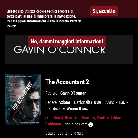
Togg
APPUNTAMENTO AL
CINEMA
Si, accetto
Questo sito utilizza cookie tecnici propri e di
terze parti al fine di migliorare la navigazione.
navig
Per maggiori informazioni visita la nostra Privacy
Policy.
No, dammi maggiori informazioni
GAVIN O'CONNOR
The Accountant 2
Regia di:
Gavin O'Connor
Genere:
Azione
Nazionalità:
USA
Anno:
- n.d. -
Distributore:
Warner Bros.
Con:
Ben Affleck
,
Jon Bernthal
,
Cynthia Addai-
Robinson
...
Vedi tutto il cast
Data di uscita nelle sale: