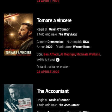
24 APRILE 2025
GUARDA IL TRAILER
Tornare a vincere
VAI ALLA SCHEDA
Regia di:
Gavin O'Connor
Titolo originale:
The Way Back
Genere:
Drammatico
Nazionalità:
USA
Anno:
2020
Distributore:
Warner Bros.
Con:
Ben Affleck
,
Al Madrigal
,
Michaela Watkins
...
Vedi tutto il cast
Data di uscita nelle sale:
23 APRILE 2020
GUARDA IL TRAILER
VAI ALLA SCHEDA
The Accountant
Regia di:
Gavin O'Connor
Titolo originale:
The Accountant