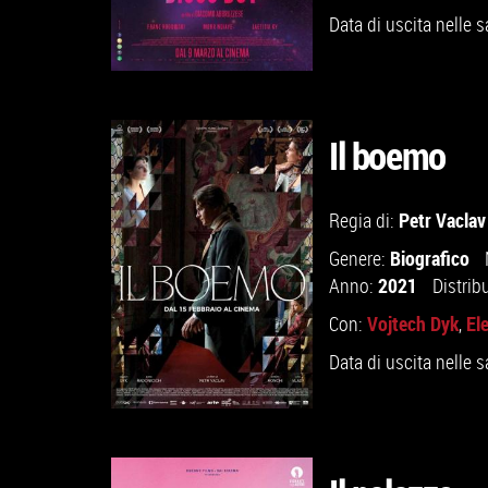
Data di uscita nelle s
Il boemo
GUARDA IL TRAILER
Petr Vaclav
Regia di:
Biografico
Genere:
VAI ALLA SCHEDA
2021
Anno:
Distrib
Vojtech Dyk
El
Con:
,
Data di uscita nelle s