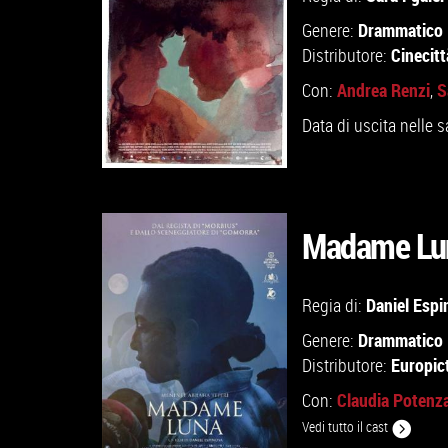
Drammatico
Genere:
Cinecit
Distributore:
Andrea Renzi
S
Con:
,
Data di uscita nelle s
Madame Lu
GUARDA IL TRAILER
Daniel Espi
Regia di:
Drammatico
Genere:
VAI ALLA SCHEDA
Europic
Distributore:
Claudia Potenz
Con:
Vedi tutto il cast