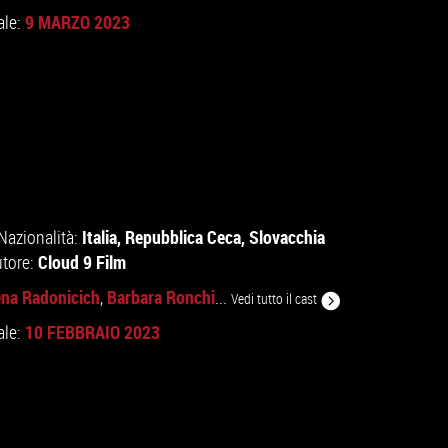
9 MARZO 2023
ale:
Italia
,
Repubblica Ceca
,
Slovacchia
Nazionalità:
Cloud 9 Film
utore:
ena Radonicich
Barbara Ronchi
,
...
Vedi tutto il cast
10 FEBBRAIO 2023
ale: