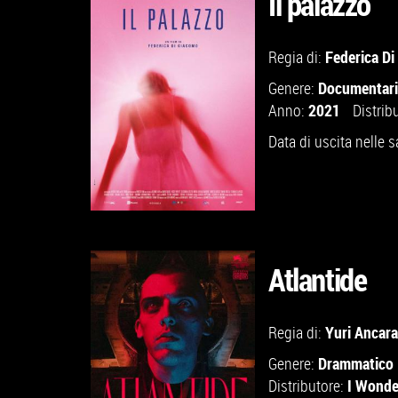
Il palazzo
GUARDA IL TRAILER
Federica D
Regia di:
Documentar
Genere:
VAI ALLA SCHEDA
2021
Anno:
Distrib
Data di uscita nelle s
Atlantide
Yuri Ancara
Regia di:
VAI ALLA SCHEDA
Drammatico
Genere:
I Wonde
Distributore: