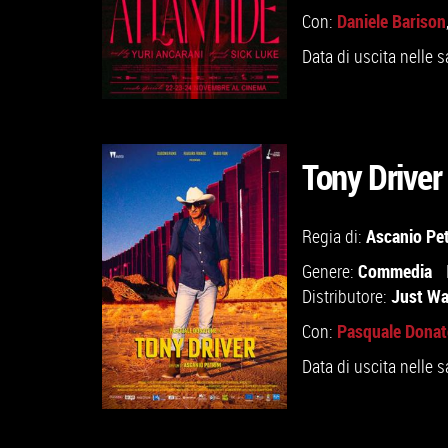
Daniele Barison
Con:
Data di uscita nelle s
Tony Driver
GUARDA IL TRAILER
Ascanio Pet
Regia di:
Commedia
Genere:
VAI ALLA SCHEDA
Just W
Distributore:
Pasquale Dona
Con:
Data di uscita nelle s