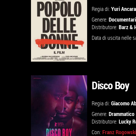
GUARDA IL TRAILER
Yuri Ancara
Regia di:
Documentar
Genere:
VAI ALLA SCHEDA
Barz & 
Distributore:
Data di uscita nelle s
Disco Boy
GUARDA IL TRAILER
Giacomo A
Regia di:
Drammatico
Genere:
VAI ALLA SCHEDA
Lucky R
Distributore:
Franz Rogowsk
Con: