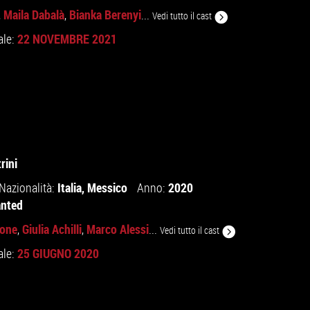
Maila Dabalà
Bianka Berenyi
,
,
...
Vedi tutto il cast
22 NOVEMBRE 2021
ale:
rini
Italia
,
Messico
2020
Nazionalità:
Anno:
anted
tone
Giulia Achilli
Marco Alessi
,
,
...
Vedi tutto il cast
25 GIUGNO 2020
ale: