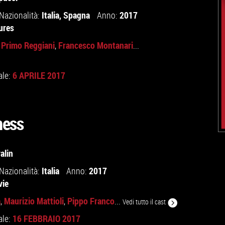
Italia
,
Spagna
2017
Nazionalità:
Anno:
ures
Primo Reggiani
Francesco Montanari
,
,
...
6 APRILE 2017
ale:
ness
alin
Italia
2017
Nazionalità:
Anno:
vie
a
Maurizio Mattioli
Pippo Franco
,
,
...
Vedi tutto il cast
16 FEBBRAIO 2017
ale: