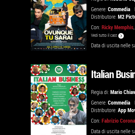
Commedia
Genere:
M2 Pict
Distributore:
Ricky Memphis
Con:
Vedi tutto il cast
Data di uscita nelle s
Italian Busi
GUARDA IL TRAILER
Mario Chiav
Regia di:
Commedia
Genere:
VAI ALLA SCHEDA
App Mo
Distributore:
Fabrizio Coron
Con:
Data di uscita nelle s