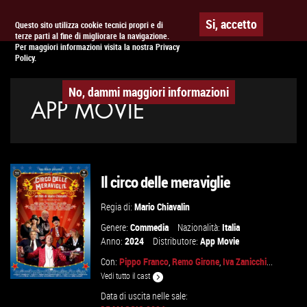
Togg
APPUNTAMENTO AL
CINEMA
Si, accetto
Questo sito utilizza cookie tecnici propri e di
terze parti al fine di migliorare la navigazione.
navig
Per maggiori informazioni visita la nostra Privacy
Policy.
No, dammi maggiori informazioni
APP MOVIE
Il circo delle meraviglie
Regia di:
Mario Chiavalin
Genere:
Commedia
Nazionalità:
Italia
Anno:
2024
Distributore:
App Movie
Con:
Pippo Franco
,
Remo Girone
,
Iva Zanicchi
...
Vedi tutto il cast
Data di uscita nelle sale: