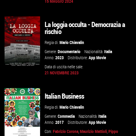
15 MAGGIO 2024
GUARDA IL TRAILER
La loggia occulta - Democrazia a
VAI ALLA SCHEDA
rischio
Regia di:
Mario Chiavalin
Genere:
Documentario
Nazionalità:
Italia
Anno:
2023
Distributore:
App Movie
Data di uscita nelle sale:
21 NOVEMBRE 2023
GUARDA IL TRAILER
Italian Business
VAI ALLA SCHEDA
Regia di:
Mario Chiavalin
Genere:
Commedia
Nazionalità:
Italia
Anno:
2017
Distributore:
App Movie
Con:
Fabrizio Corona
,
Maurizio Mattioli
,
Pippo