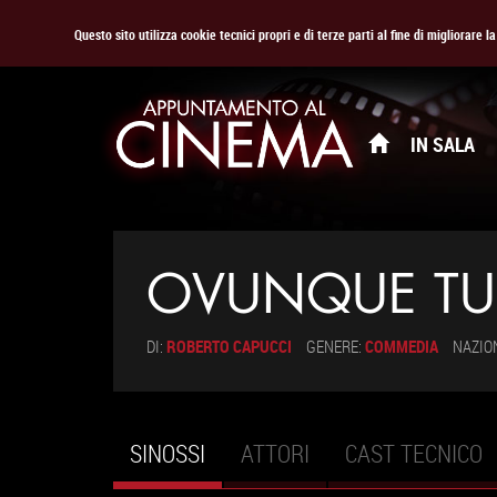
Questo sito utilizza cookie tecnici propri e di terze parti al fine di migliorare 
IN SALA
OVUNQUE TU
DI:
ROBERTO CAPUCCI
GENERE:
COMMEDIA
NAZIO
SINOSSI
(SCHEDA
ATTORI
CAST TECNICO
Schede primarie
ATTIVA)