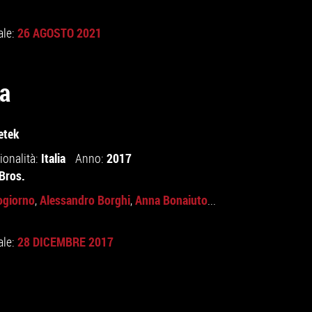
26 AGOSTO 2021
ale:
ta
etek
Italia
2017
ionalità:
Anno:
Bros.
ogiorno
Alessandro Borghi
Anna Bonaiuto
,
,
...
28 DICEMBRE 2017
ale: