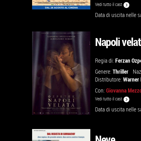
Vedi tutto il cast
Data di uscita nelle s
Napoli vela
GUARDA IL TRAILER
Ferzan Ozp
Regia di:
VAI ALLA SCHEDA
Thriller
Genere:
Naz
Warner 
Distributore:
Giovanna Mezz
Con:
Vedi tutto il cast
Data di uscita nelle s
Neve