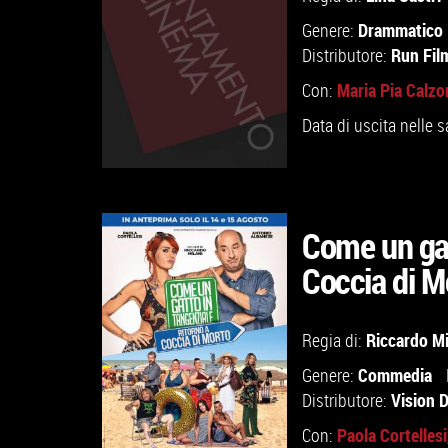
Drammatico
Genere:
Run Fil
Distributore:
Maria Pia Calzo
Con:
Data di uscita nelle s
Come un gat
Coccia di M
GUARDA IL TRAILER
Riccardo Mi
Regia di:
VAI ALLA SCHEDA
Commedia
Genere:
Vision D
Distributore:
Paola Cortellesi
Con: