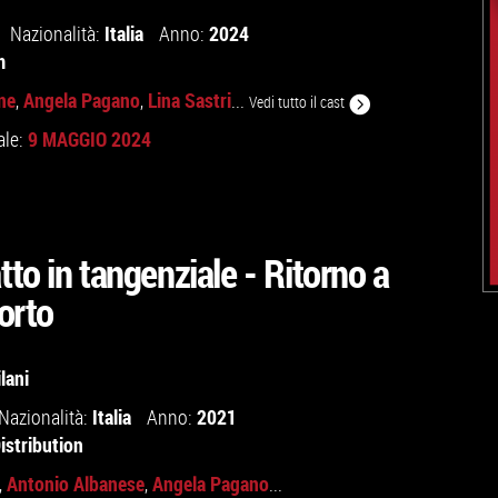
Italia
2024
Nazionalità:
Anno:
m
ne
Angela Pagano
Lina Sastri
,
,
...
Vedi tutto il cast
9 MAGGIO 2024
ale:
to in tangenziale - Ritorno a
orto
lani
Italia
2021
Nazionalità:
Anno:
istribution
Antonio Albanese
Angela Pagano
,
,
...