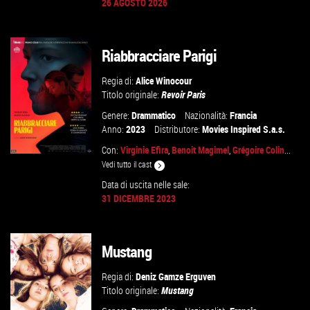
26 AGOSTO 2026
GUARDA IL TRAILER
Riabbracciare Parigi
VAI ALLA SCHEDA
Regia di:
Alice Winocour
Titolo originale:
Revoir Paris
Genere:
Drammatico
Nazionalità:
Francia
Anno:
2023
Distributore:
Movies Inspired S.a.s.
Con:
Virginie Efira
,
Benoit Magimel
,
Grégoire Colin
...
Vedi tutto il cast
Data di uscita nelle sale:
31 DICEMBRE 2023
GUARDA IL TRAILER
VAI ALLA SCHEDA
Mustang
Regia di:
Deniz Gamze Erguven
Titolo originale:
Mustang