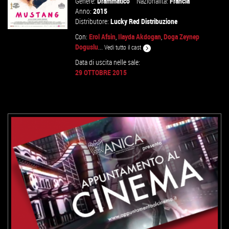
Genere:
Drammatico
Nazionalità:
Francia
Anno:
2015
Distributore:
Lucky Red Distribuzione
Con:
Erol Afsin
,
Ilayda Akdogan
,
Doga Zeynep
Doguslu
...
Vedi tutto il cast
Data di uscita nelle sale:
GUARDA IL TRAILER
29 OTTOBRE 2015
VAI ALLA SCHEDA