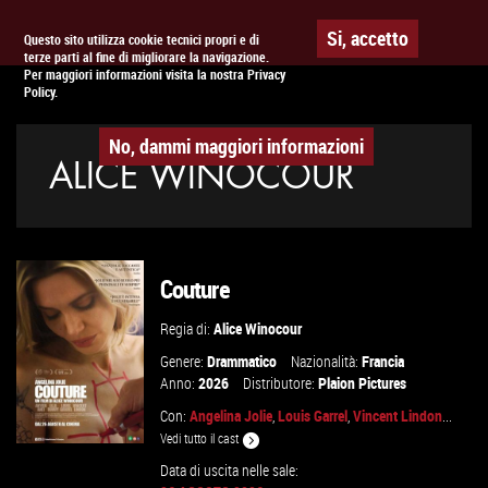
Togg
APPUNTAMENTO AL
CINEMA
Si, accetto
Questo sito utilizza cookie tecnici propri e di
terze parti al fine di migliorare la navigazione.
navig
Per maggiori informazioni visita la nostra Privacy
Policy.
No, dammi maggiori informazioni
ALICE WINOCOUR
Couture
Regia di:
Alice Winocour
Genere:
Drammatico
Nazionalità:
Francia
Anno:
2026
Distributore:
Plaion Pictures
Con:
Angelina Jolie
,
Louis Garrel
,
Vincent Lindon
...
Vedi tutto il cast
Data di uscita nelle sale: