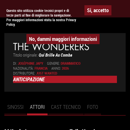
Togg
APPUNTAMENTO AL
CINEMA
Si, accetto
Questo sito utilizza cookie tecnici propri e di
terze parti al fine di migliorare la navigazione.
navig
Per maggiori informazioni visita la nostra Privacy
Policy.
No, dammi maggiori informazioni
THE WONDERERS
Titolo originale:
Qui Brille Au Comba
DI:
JOSÉPHINE JAPY
GENERE:
DRAMMATICO
NAZIONALITÀ:
FRANCIA
ANNO:
2026
DISTRIBUTORE:
JUST WANTED
ANTICIPAZIONE
SINOSSI
ATTORI
(SCHEDA
CAST TECNICO
FOTO
Schede primarie
ATTIVA)