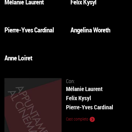
Mélanie Laurent
Felix Kysyl
VAI
VAI
ALLA
ALLA
SCHEDA
SCHEDA
Pierre-Yves Cardinal
Angelina Woreth
VAI
VAI
ALLA
ALLA
SCHEDA
SCHEDA
Anne Loiret
VAI
ALLA
SCHEDA
Con:
Mélanie Laurent
Felix Kysyl
Pierre-Yves Cardinal
Cast completo