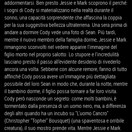
addormentarsi. Ben presto Jessie e Mark scoprono il perché:
i sogni di Cody si materializzano nella realtà durante il
sonno, una capacità sorprendente che affascina la coppia
per la sua suggestiva bellezza ultraterrena. Una sera prima di
andare a dormire Cody vede una foto di Sean. Più tardi,
mentre il nuovo membro della famiglia dorme, Jessie e Mark
rimangono sconvolti nel vedere apparire l'immagine del
figlio morto nel proprio salotto. Lo stupore e l'incredulità
lasciano presto il passo all'evidente desiderio di rivederlo
ancora una volta. Sebbene con alcune remore, fanno di tutto
affinché Cody possa avere un'immagine più dettagliata
possibile del loro Sean in modo che, durante la notte, mentre
il bambino dorme, il figlio possa tornare a far loro visita.
Cody però nasconde un segreto: come molti bambini, è
tormentato dalla presenza di un uomo nero, ma, a differenza
degli altri quando ha un incubo su "L'uomo Cancro"
(Christopher "Topher" Bousquet) (una spaventosa e orribile
creatura), il suo mostro prende vita. Mentre Jessie e Mark