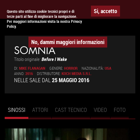
Togg
APPUNTAMENTO AL
CINEMA
Si, accetto
Questo sito utilizza cookie tecnici propri e di
terze parti al fine di migliorare la navigazione.
navig
Per maggiori informazioni visita la nostra Privacy
Policy.
No, dammi maggiori informazioni
SOMNIA
Titolo originale:
Before I Wake
DI:
MIKE FLANAGAN
GENERE:
HORROR
NAZIONALITÀ:
USA
ANNO:
2016
DISTRIBUTORE:
KOCH MEDIA S.R.L.
NELLE SALE DAL
25 MAGGIO 2016
SINOSSI
(SCHEDA
ATTORI
CAST TECNICO
VIDEO
FOTO
Schede primarie
ATTIVA)