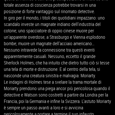
totale assenza di coscienza potrebbe trovarsi in una
posizione di forte vantaggio sul rinomato detective.
In giro per il mondo, i titoli dei quotidiani impazzano: uno
scandalo investe un magnate indiano dell'industria del
cotone; uno spacciatore di oppio cinese muore per
un'apparente overdose; a Strasburgo e Vienna esplodono
bombe; muore un magnate dell'acciaio americano…
Nessuno intravede la connessione tra questi eventi
apparentemente casuali. Nessuno, eccetto il grande
Sherlock Holmes, che ha intuito che dietro tutto ciò si tesse
una tela di morte e distruzione. E al centro della tela, si
nasconde una creatura sinistra e malvagia: Moriarty.
Le indagini di Holmes tese a svelare la trama mortale di
Moriarty prendono una piega ancor più pericolosa quando il
detective e Watson sono costretti a partire da Londra per la
Francia, poi la Germania e infine la Svizzera. L'astuto Moriarty
è sempre un passo avanti a loro e si avvicina
pericolosamente a portare a termine il suo infausto