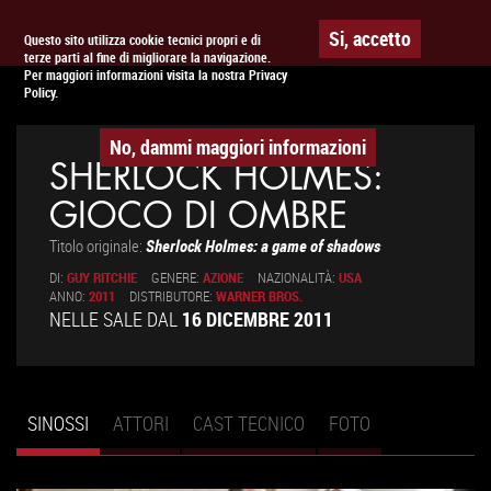
Togg
APPUNTAMENTO AL
CINEMA
Si, accetto
Questo sito utilizza cookie tecnici propri e di
terze parti al fine di migliorare la navigazione.
navig
Per maggiori informazioni visita la nostra Privacy
Policy.
No, dammi maggiori informazioni
SHERLOCK HOLMES:
GIOCO DI OMBRE
Titolo originale:
Sherlock Holmes: a game of shadows
DI:
GUY RITCHIE
GENERE:
AZIONE
NAZIONALITÀ:
USA
ANNO:
2011
DISTRIBUTORE:
WARNER BROS.
NELLE SALE DAL
16 DICEMBRE 2011
SINOSSI
(SCHEDA
ATTORI
CAST TECNICO
FOTO
Schede primarie
ATTIVA)