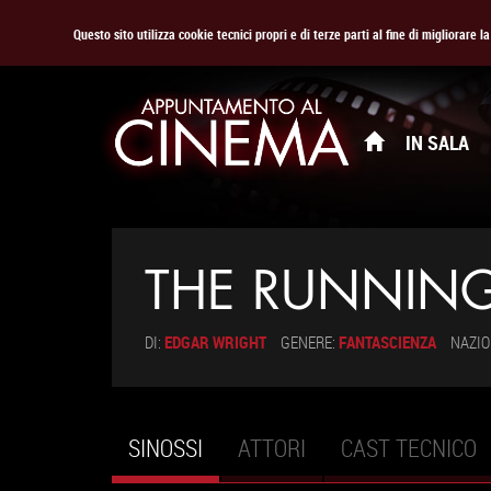
Questo sito utilizza cookie tecnici propri e di terze parti al fine di migliorare 
IN SALA
THE RUNNIN
DI:
EDGAR WRIGHT
GENERE:
FANTASCIENZA
NAZIO
SINOSSI
(SCHEDA
ATTORI
CAST TECNICO
Schede primarie
ATTIVA)