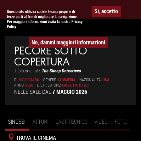
Togg
APPUNTAMENTO AL
CINEMA
Si, accetto
Questo sito utilizza cookie tecnici propri e di
terze parti al fine di migliorare la navigazione.
navig
Per maggiori informazioni visita la nostra Privacy
Policy.
No, dammi maggiori informazioni
PECORE SOTTO
COPERTURA
Titolo originale:
The Sheep Detectives
DI:
KYLE BALDA
GENERE:
COMMEDIA
NAZIONALITÀ:
USA
ANNO:
2026
DISTRIBUTORE:
EAGLE PICTURES
NELLE SALE DAL
7 MAGGIO 2026
SINOSSI
(SCHEDA
ATTORI
CAST TECNICO
VIDEO
FOTO
Schede primarie
ATTIVA)
TROVA IL CINEMA