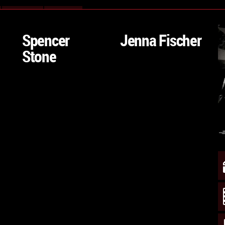
VAI
VAI
ALLA
ALLA
Spencer
Jenna Fischer
SCHEDA
SCHEDA
Stone