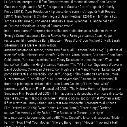
La Greer ha interpretato il film "Tomorrowland - Il mondo di domani" con George
Cloonet e Hugh Laurie (2015), "Lo sguardo di Satana - Carrie", regia di Kimberly
Peirce (2013); "Apes Revolution - Il pianeta delle scimmie", regia di Matt Reeves
(2014) "Men, Women & Children, regia di Jason Reitman (2014) e il film della Fox
"Amore e altri rimedi," con Anne Hathaway e Jake Gyllenhaal. E' anche nel cast
dell'ultimo episodio della saga di "Jurassic World".
Inoltre ricordiamo l’interpretazione nella commedia diretta da Malcolm Venville
"Henry's Crime" accanto a Keanu Reeves, Vera Farmiga e James Caan. Ha poi
recitato nel film diretto da Barry Blaustein "Peep World" con Michael C. Hall, Sarah
Silverman, Kate Mara e Rainn Wilson.
Andando indietro nel tempo, ricordiamo film quali “Sansone” della Fox;" “Qualcosa di
speciale” della Universal con Jennifer Aniston e Aaron Eckhart; "Visioneers" con Zach
Galifianakis; "American sunshine" con Zooey Deschanel e Jena Malone; "27 volte in
bianco" con Katherine Heigl e James Marsden; "The TV Set" con Sigourney Weaver e
David Duchovny; "American Dreamz" con Hugh Grant e Mandy Moore; "La banda del
porno-Dilettanti allo sbaraglio " con Jeff Bridges; Il film diretto da Cameron Crowe
"Elizabethtown;": “The Village” di M. Night Shyamalan;" “30 anni in un secondo;" il
dramma psicologico scritto e diretto da Adam Goldberg "I Love Your Work"
(presentato al Toronto Film Festival del 2003); "The Hebrew Hammer" (presentato al
Sundance Film Festival del 2003); il film acclamato da pubblico e critica e diretto da
Charlie Kaufman "Il ladro di orchidee;" "Prima o poi mi sposo;" "What Women Want;"
il film diretto da Danny Leiner "The Great New Wonderful" (presentato al Tribeca
Film Festival del 2005); "What Planet Are You From?"; "Three Kings;" "Amiche
cattive;" "In Memory of My Father;" "The Specials;" e "Amore tra le righe."
In tv ricordiamo la commedia della ABC "Miss Guided" e le serie di successo "Modern
Family;" "How I Met Your Mother;" "The Big Bang Theory;" "House;" "Two and a Half