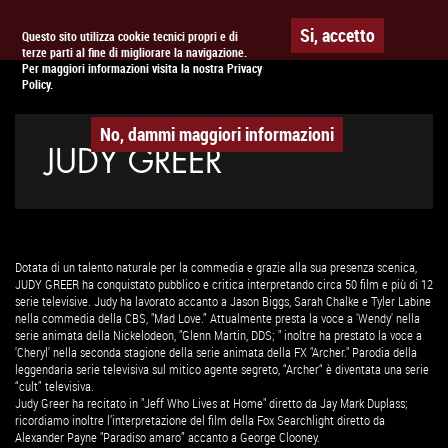
Togg
APPUNTAMENTO AL
CINEMA
Si, accetto
Questo sito utilizza cookie tecnici propri e di
terze parti al fine di migliorare la navigazione.
navig
Per maggiori informazioni visita la nostra Privacy
Policy.
No, dammi maggiori informazioni
JUDY GREER
Dotata di un talento naturale per la commedia e grazie alla sua presenza scenica,
JUDY GREER ha conquistato pubblico e critica interpretando circa 50 film e più di 12
serie televisive. Judy ha lavorato accanto a Jason Biggs, Sarah Chalke e Tyler Labine
nella commedia della CBS, "Mad Love.” Attualmente presta la voce a 'Wendy' nella
serie animata della Nickelodeon, "Glenn Martin, DDS; " inoltre ha prestato la voce a
'Cheryl' nella seconda stagione della serie animata della FX "Archer." Parodia della
leggendaria serie televisiva sul mitico agente segreto, “Archer“ è diventata una serie
“cult” televisiva.
Judy Greer ha recitato in "Jeff Who Lives at Home" diretto da Jay Mark Duplass;
ricordiamo inoltre l’interpretazione del film della Fox Searchlight diretto da
Alexander Payne "Paradiso amaro” accanto a George Clooney.