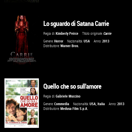
Lo sguardo di Satana Carrie
GUARDA IL TRAILER
Regia di:
Kimberly Peirce
Titolo originale:
Carrie
VAI ALLA SCHEDA
Genere:
Horror
Nazionalità:
USA
Anno:
2013
Distributore:
Warner Bros.
Quello che so sull'amore
VAI ALLA SCHEDA
Regia di:
Gabriele Muccino
Genere:
Commedia
Nazionalità:
USA
,
Italia
Anno:
2013
Distributore:
Medusa Film S.p.A.