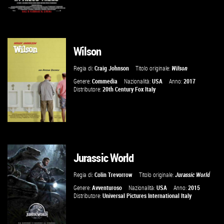
Wilson
GUARDA IL TRAILER
Regia di:
Craig Johnson
Titolo originale:
Wilson
VAI ALLA SCHEDA
Genere:
Commedia
Nazionalità:
USA
Anno:
2017
Distributore:
20th Century Fox Italy
Jurassic World
GUARDA IL TRAILER
Regia di:
Colin Trevorrow
Titolo originale:
Jurassic World
VAI ALLA SCHEDA
Genere:
Avventuroso
Nazionalità:
USA
Anno:
2015
Distributore:
Universal Pictures International Italy