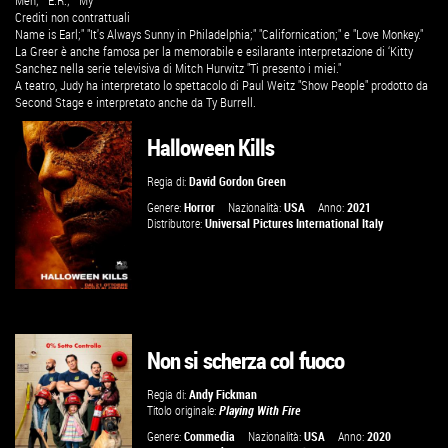
Men;" "E.R.;" "My
Crediti non contrattuali
Name is Earl;" "It's Always Sunny in Philadelphia;" "Californication;" e "Love Monkey."
La Greer è anche famosa per la memorabile e esilarante interpretazione di ‘Kitty
Sanchez nella serie televisiva di Mitch Hurwitz "Ti presento i miei."
A teatro, Judy ha interpretato lo spettacolo di Paul Weitz "Show People" prodotto da
Second Stage e interpretato anche da Ty Burrell.
Halloween Kills
Regia di:
David Gordon Green
Genere:
Horror
Nazionalità:
USA
Anno:
2021
Distributore:
Universal Pictures International Italy
Non si scherza col fuoco
GUARDA IL TRAILER
Regia di:
Andy Fickman
Titolo originale:
Playing With Fire
VAI ALLA SCHEDA
Genere:
Commedia
Nazionalità:
USA
Anno:
2020