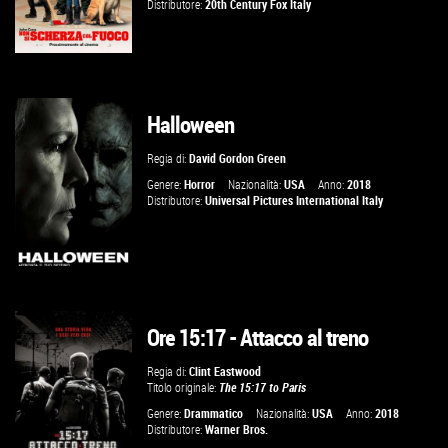
Distributore:
20th Century Fox Italy
Halloween
GUARDA IL TRAILER
Regia di:
David Gordon Green
VAI ALLA SCHEDA
Genere:
Horror
Nazionalità:
USA
Anno:
2018
Distributore:
Universal Pictures International Italy
Ore 15:17 - Attacco al treno
GUARDA IL TRAILER
Regia di:
Clint Eastwood
Titolo originale:
The 15:17 to Paris
VAI ALLA SCHEDA
Genere:
Drammatico
Nazionalità:
USA
Anno:
2018
Distributore:
Warner Bros.