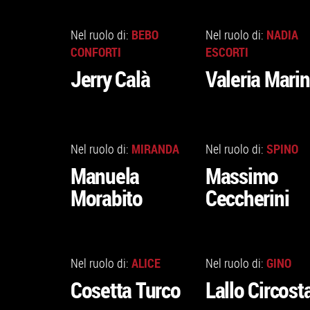
VAI
VAI
ALLA
ALLA
BEBO
NADIA
Nel ruolo di:
Nel ruolo di:
SCHEDA
SCHEDA
CONFORTI
ESCORTI
Jerry Calà
Valeria Marin
VAI
VAI
ALLA
ALLA
MIRANDA
SPINO
Nel ruolo di:
Nel ruolo di:
SCHEDA
SCHEDA
Manuela
Massimo
Morabito
Ceccherini
VAI
VAI
ALLA
ALLA
ALICE
GINO
Nel ruolo di:
Nel ruolo di:
SCHEDA
SCHEDA
Cosetta Turco
Lallo Circost