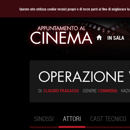
Questo sito utilizza cookie tecnici propri e di terze parti al fine di migliorare 
IN SALA
OPERAZIONE
DI:
CLAUDIO FRAGASSO
GENERE:
COMMEDIA
NAZI
SINOSSI
ATTORI
(SCHEDA
CAST TECNICO
Schede primarie
ATTIVA)