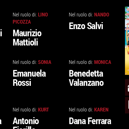
VAI
VAI
ALLA
ALLA
LINO
NANDO
Nel ruolo di:
Nel ruolo di:
SCHEDA
SCHEDA
PICOZZA
Enzo Salvi
i
Maurizio
Mattioli
VAI
VAI
ALLA
ALLA
SONIA
MONICA
Nel ruolo di:
Nel ruolo di:
SCHEDA
SCHEDA
Emanuela
Benedetta
Rossi
Valanzano
VAI
VAI
ALLA
ALLA
KURT
KAREN
Nel ruolo di:
Nel ruolo di:
SCHEDA
SCHEDA
a
Antonio
Dana Ferrara