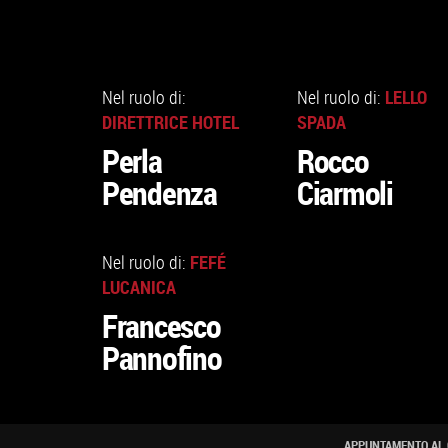
VAI
VAI
ALLA
ALLA
LELLO
Nel ruolo di:
Nel ruolo di:
SCHEDA
SCHEDA
DIRETTRICE HOTEL
SPADA
Perla
Rocco
Pendenza
Ciarmoli
VAI
ALLA
FEFÉ
Nel ruolo di:
SCHEDA
LUCANICA
Francesco
Pannofino
APPUNTAMENTO AL 