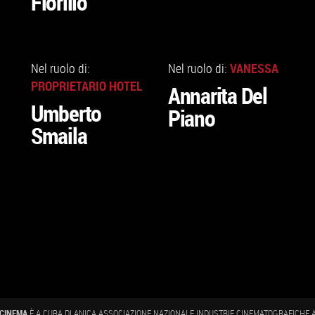
Fiorillo
VAI
VAI
ALLA
ALLA
VANESSA
Nel ruolo di:
Nel ruolo di:
SCHEDA
SCHEDA
PROPRIETARIO HOTEL
Annarita Del
Umberto
Piano
Smaila
CINEMA
È A CURA DI ANICA ASSOCIAZIONE NAZIONALE INDUSTRIE CINEMATOGRAFICHE AU